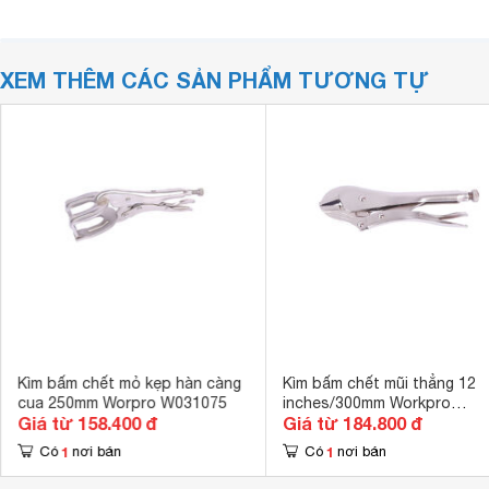
XEM THÊM CÁC SẢN PHẨM TƯƠNG TỰ
Kìm bấm chết mỏ kẹp hàn càng
Kìm bấm chết mũi thẳng 12
cua 250mm Worpro W031075
inches/300mm Workpro
Giá từ 158.400 đ
Giá từ 184.800 đ
W031069
1
1
Có
nơi bán
Có
nơi bán