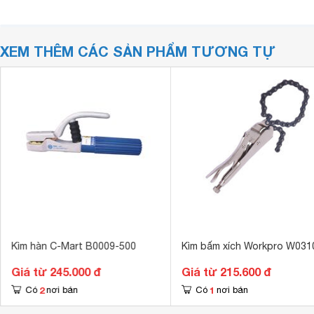
XEM THÊM CÁC SẢN PHẨM TƯƠNG TỰ
Kìm hàn C-Mart B0009-500
Kìm bấm xích Workpro W031
Giá từ 245.000 đ
Giá từ 215.600 đ
2
1
Có
nơi bán
Có
nơi bán