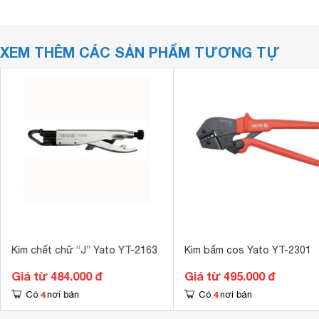
XEM THÊM CÁC SẢN PHẨM TƯƠNG TỰ
Kìm chết chữ “J” Yato YT-2163
Kìm bấm cos Yato YT-2301
Giá từ 484.000 đ
Giá từ 495.000 đ
4
4
Có
nơi bán
Có
nơi bán