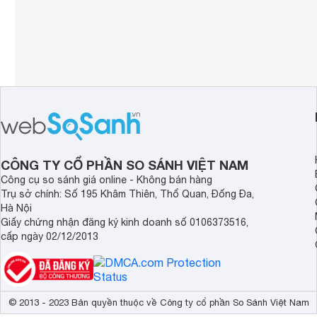
Wi-Fi 6 AX201,
Kết nối không dây
Bluetooth 5.1
Webcam
FHD 1080p + I
Tính năng khác
Có khóa bảo 
Trọng lượng
1.43 kg
CÔNG TY CỔ PHẦN SO SÁNH VIỆT NAM
Công cụ so sánh giá online - Không bán hàng
Trụ sở chính: Số 195 Khâm Thiên, Thổ Quan, Đống Đa,
Hà Nội
Giấy chứng nhận đăng ký kinh doanh số 0106373516,
cấp ngày 02/12/2013
© 2013 - 2023 Bản quyền thuộc về Công ty cổ phần So Sánh Việt Nam