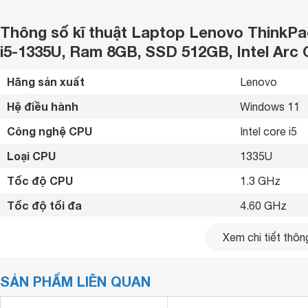
Thông số kĩ thuật Laptop Lenovo ThinkPa
i5-1335U, Ram 8GB, SSD 512GB, Intel Arc G
Hãng sản xuất
Lenovo 
Hệ điều hành
Windows 11 
Công nghệ CPU
Intel core i5 
Loại CPU
1335U 
Tốc độ CPU
1.3 GHz
Tốc độ tối đa
4.60 GHz 
Loại RAM
DDR4 
Xem chi tiết thông
Dung lượng RAM
8 GB
SẢN PHẨM LIÊN QUAN
Tốc độ bus
3200 MHz
Hỗ trợ RAM tối đa
40 GB