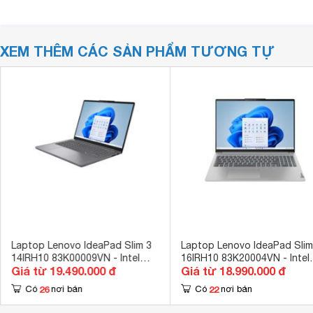
XEM THÊM CÁC SẢN PHẨM TƯƠNG TỰ
Laptop Lenovo IdeaPad Slim 3
Laptop Lenovo IdeaPad Slim
14IRH10 83K00009VN - Intel
16IRH10 83K20004VN - Intel
Giá từ 19.490.000 đ
Giá từ 18.990.000 đ
Core i7-13620H, 24GB RAM,
Core i7-13620H, 24GB RAM,
SSD 512GB, Intel UHD
SSD 512GB, Intel UHD
26
22
Có
nơi bán
Có
nơi bán
Graphics, 14 inch
Graphics, 16 inch