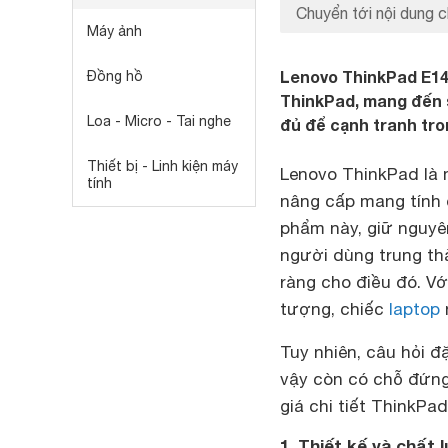
Chuyển tới nội dung c
Máy ảnh
Lenovo ThinkPad E14 
Đồng hồ
ThinkPad, mang đến s
Loa - Micro - Tai nghe
đủ để cạnh tranh tro
Thiết bị - Linh kiện máy
Lenovo ThinkPad là 
tính
nâng cấp mang tính 
phẩm này, giữ nguyê
người dùng trung th
ràng cho điều đó. Vớ
tượng, chiếc
laptop
Tuy nhiên, câu hỏi đ
vậy còn có chỗ đứng
giá chi tiết ThinkPad
1. Thiết kế và chất