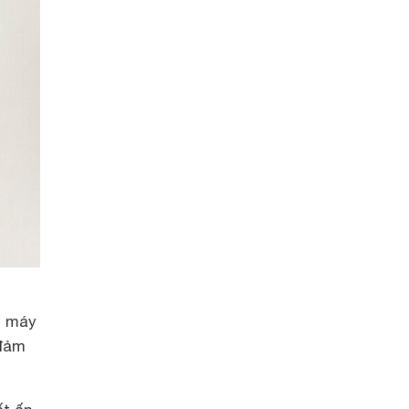
ữ máy
 đảm