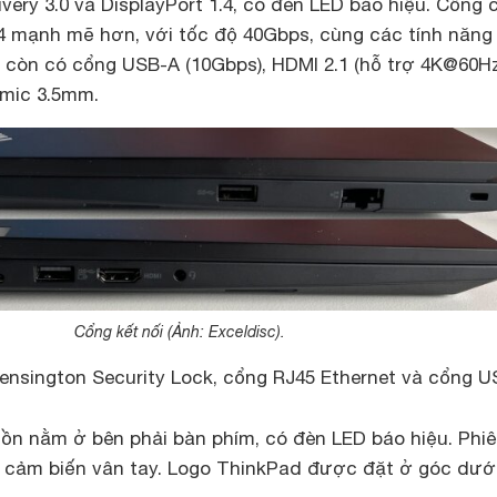
very 3.0 và DisplayPort 1.4, có đèn LED báo hiệu. Cổng 
t 4 mạnh mẽ hơn, với tốc độ 40Gbps, cùng các tính năng
a còn có cổng USB-A (10Gbps), HDMI 2.1 (hỗ trợ 4K@60Hz
/mic 3.5mm.
Cổng kết nối (Ảnh: Exceldisc).
nsington Security Lock, cổng RJ45 Ethernet và cổng 
ồn nằm ở bên phải bàn phím, có đèn LED báo hiệu. Phi
 cảm biến vân tay. Logo ThinkPad được đặt ở góc dướ