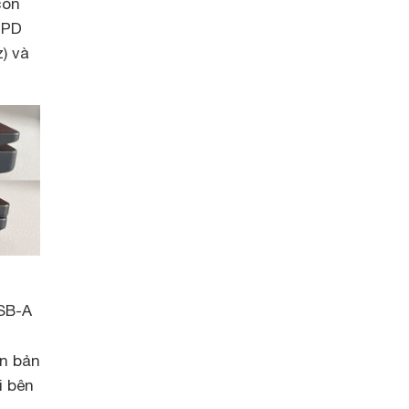
còn
 PD
) và
USB-A
ên bản
i bên