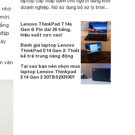
laptop cấp thấp dành cho người dùng khối
doanh nghiệp. Nó sử dụng bộ xử lý Intel
i nhớ
hoặc AMD và được thiết kế để thực hiện
mới,
các nhiệm vụ năng suất cơ bản với giá cả
Lenovo ThinkPad T14s
bằng
phải chăng.
Gen 6: Pin dài 26 tiếng,
 đập
hiệu suất cực cao!
máy
Đánh giá laptop Lenovo
ThinkPad E14 Gen 2: Thiết
kế trẻ trung năng động
ám vân
Tại sao bạn nên chọn mua
laptop Lenovo Thinkpad
E14 Gen 2 20TBS2XR00?