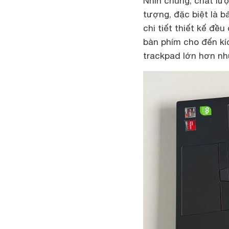
Nhìn chung, chất lư
tượng, đặc biệt là 
chi tiết thiết kế đề
bàn phím cho đến kí
trackpad lớn hơn nh