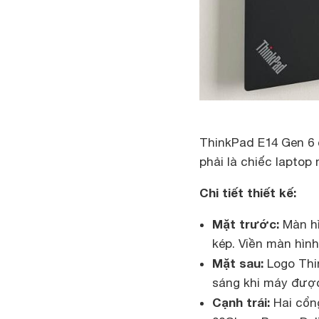
ThinkPad E14 Gen 6 
phải là chiếc laptop
Chi tiết thiết kế:
Mặt trước:
Màn hì
kép. Viền màn hì
Mặt sau:
Logo Thin
sáng khi máy được
Cạnh trái:
Hai cổng