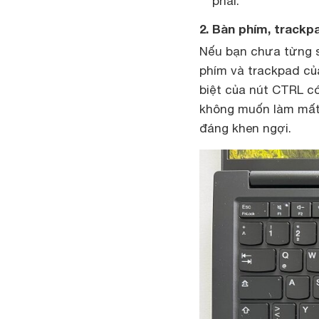
phải.
2. Bàn phím, track
Nếu bạn chưa từng s
phím và trackpad của
biệt của nút CTRL có
không muốn làm mất 
đáng khen ngợi.