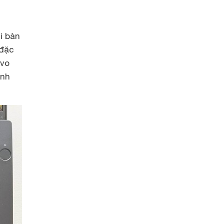
i bàn
 đặc
ovo
ịnh