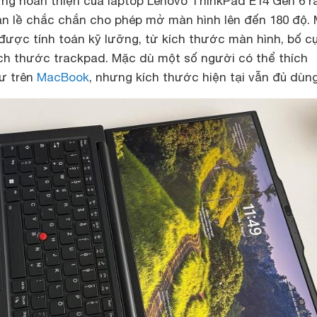
ợng hoàn thiện của laptop Lenovo ThinkPad E14 Gen 6 r
bản lề chắc chắn cho phép mở màn hình lên đến 180 độ. 
u được tính toán kỹ lưỡng, từ kích thước màn hình, bố c
ch thước trackpad. Mặc dù một số người có thể thích
ư trên
MacBook
, nhưng kích thước hiện tại vẫn đủ dùng