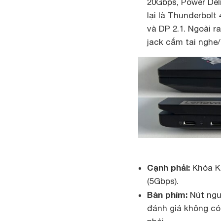
20Gbps, Power Deli
lại là Thunderbol
và DP 2.1. Ngoài r
jack cắm tai nghe
Cạnh phải:
Khóa Ke
(5Gbps).
Bàn phím:
Nút ngu
đánh giá không có