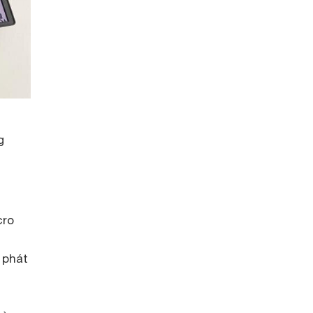
g
cro
 phát