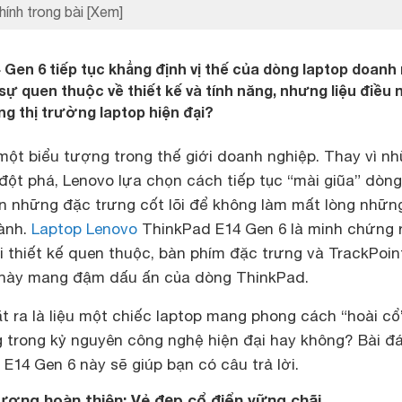
hính trong bài
[Xem]
Gen 6 tiếp tục khẳng định vị thế của dòng laptop doanh
ự quen thuộc về thiết kế và tính năng, nhưng liệu điều 
ng thị trường laptop hiện đại?
một biểu tượng trong thế giới doanh nghiệp. Thay vì n
đột phá, Lenovo lựa chọn cách tiếp tục “mài giũa” dòn
n những đặc trưng cốt lõi để không làm mất lòng nhữn
ành.
Laptop Lenovo
ThinkPad E14 Gen 6 là minh chứng 
i thiết kế quen thuộc, bàn phím đặc trưng và TrackPoin
này mang đậm dấu ấn của dòng ThinkPad.
ặt ra là liệu một chiếc laptop mang phong cách “hoài c
 trong kỷ nguyên công nghệ hiện đại hay không? Bài đ
 E14 Gen 6 này sẽ giúp bạn có câu trả lời.
 lượng hoàn thiện: Vẻ đẹp cổ điển vững chãi