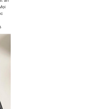
ất ấn
Mọi
ục
.