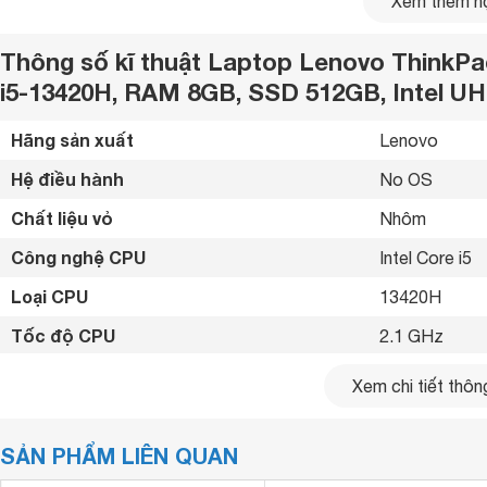
Xem thêm nộ
0
đánh giá
Thông số kĩ thuật Laptop Lenovo ThinkPa
4
i5-13420H, RAM 8GB, SSD 512GB, Intel UH
0
đánh giá
3
Hãng sản xuất
Lenovo 
0
đánh giá
Hệ điều hành
No OS 
2
Chất liệu vỏ
Nhôm 
0
đánh giá
1
Công nghệ CPU
Intel Core i5 
0
đánh giá
Loại CPU
13420H 
Chia sẻ nhận xét về sản phẩm
Viết nhận xét của bạn
Tốc độ CPU
2.1 GHz
Tốc độ tối đa
4.6 GHz 
Xem chi tiết thông
Gửi ảnh Quy định đăng bình luận
Loại RAM
DDR4 
Gửi bình luận
SẢN PHẨM LIÊN QUAN
Dung lượng RAM
8 GB
Nhập thông tin