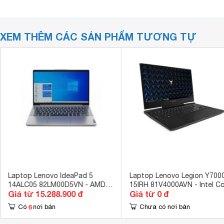
XEM THÊM CÁC SẢN PHẨM TƯƠNG TỰ
Laptop Lenovo IdeaPad 5
Laptop Lenovo Legion Y700
14ALC05 82LM00D5VN - AMD
15IRH 81V4000AVN - Intel C
Giá từ 15.288.900 đ
Giá từ 0 đ
Ryzen R7-5700U, 8GB RAM,
i5-9300H, 8GB RAM, HDD 1T
SSD 512GB, AMD Radeon
SSD 256GB, Nvidia GeForce
6
Có
nơi bán
Chưa có nơi bán
Graphics, 14 inch
GTX 1050 3GB GDDR5, 15.6
inch