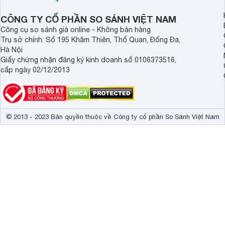
1 x Headphon
CÔNG TY CỔ PHẦN SO SÁNH VIỆT NAM
Kết nối không dây
Intel Wi-Fi 6,
Công cụ so sánh giá online - Không bán hàng
Webcam
Full HD Webc
Trụ sở chính: Số 195 Khâm Thiên, Thổ Quan, Đống Đa,
Hà Nội
Tính năng khác
Khóa bảo mật
Giấy chứng nhận đăng ký kinh doanh số 0106373516,
cấp ngày 02/12/2013
Loại Pin
Pin liền 
Dung lượng
3 cell
Kích thước
313 x 219.3 
© 2013 - 2023 Bản quyền thuộc về Công ty cổ phần So Sánh Việt Nam
Trọng lượng
1.43 kg