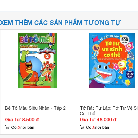
XEM THÊM CÁC SẢN PHẨM TƯƠNG TỰ
Bé Tô Màu Siêu Nhân - Tập 2
Tớ Rất Tự Lập: Tớ Tự Vệ S
Cơ Thể
Giá từ 8.500 đ
Giá từ 48.000 đ
2
3
Có
nơi bán
Có
nơi bán