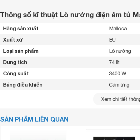
Thông số kĩ thuật Lò nướng điện âm tủ 
Hãng sản xuất
Malloca 
Xuất xứ
EU 
Loại sản phẩm
Lò nướng 
Dung tích
74 lít
Công suất
3400 W
Bảng điều khiển
Cảm ứng 
Chất liệu khoang lò
Thép không gỉ
Xem chi tiết thông
Chức năng chính
Nướng thực p
SẢN PHẨM LIÊN QUAN
Công nghệ làm nóng
Làm nóng điện
Hẹn giờ
Có 