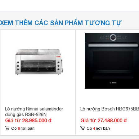
XEM THÊM CÁC SẢN PHẨM TƯƠNG TỰ
Lò nướng Rinnai salamander
Lò nướng Bosch HBG675B
dùng gas RSB-926N
Giá từ 28.985.000 đ
Giá từ 27.488.000 đ
8
4
Có
nơi bán
Có
nơi bán