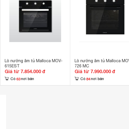
Kích thước lò
595 x 565 x 
Lò nướng âm tủ Malloca MOV-
Lò nướng âm tủ Malloca MO
615EST
726 MC
Giá từ 7.854.000 đ
Giá từ 7.990.000 đ
63
84
Có
nơi bán
Có
nơi bán