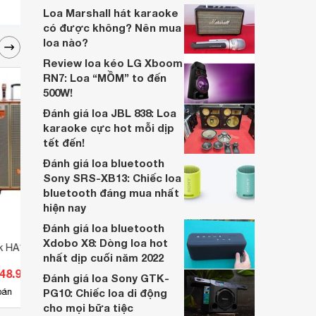
biệt mà bán chạy đến thế?
Loa Marshall hát karaoke
có được không? Nên mua
loa nào?
Review loa kéo LG Xboom
RN7: Loa “MỒM” to đến
500W!
Đánh giá loa JBL 838: Loa
karaoke cực hot mỗi dịp
tết đến!
Đánh giá loa bluetooth
Sony SRS-XB13: Chiếc loa
bluetooth đáng mua nhất
hiện nay
Đánh giá loa bluetooth
Xdobo X8: Dòng loa hot
k HA18-29
Loa di động Dbacoustic Infinity
Loa k
nhất dịp cuối năm 2022
110Plus
348.900 đ
Giá từ 5.890.000 đ
Giá 
Đánh giá loa Sony GTK-
16
bán
PG10: Chiếc loa di động
Có
nơi bán
Ch
cho mọi bữa tiệc