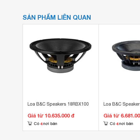
SẢN PHẨM LIÊN QUAN
L76
Loa B&C Speakers 18RBX100
Loa B&C Speake
Giá từ 10.635.000 đ
Giá từ 6.681.0
4
4
Có
nơi bán
Có
nơi bán