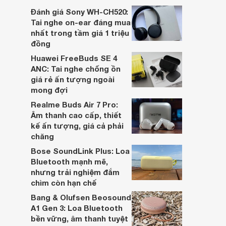
dựa trên nhu cầu và sở thích cá nhân. Cả
Đánh giá Sony WH-CH520:
hai đều là sản phẩm chất lượng cao,
Tai nghe on-ear đáng mua
nhưng hướng tới đối tượng khách hàng
nhất trong tầm giá 1 triệu
khác nhau.
đồng
Huawei FreeBuds SE 4
ANC: Tai nghe chống ồn
giá rẻ ấn tượng ngoài
mong đợi
Realme Buds Air 7 Pro:
Âm thanh cao cấp, thiết
kế ấn tượng, giá cả phải
chăng
Bose SoundLink Plus: Loa
Bluetooth mạnh mẽ,
nhưng trải nghiệm đắm
chìm còn hạn chế
Bang & Olufsen Beosound
A1 Gen 3: Loa Bluetooth
bền vững, âm thanh tuyệt