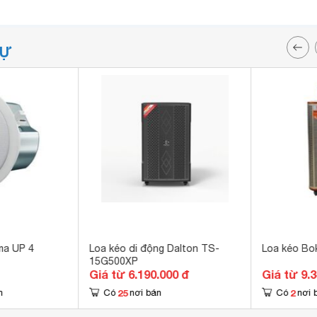
TỰ
ma UP 4
Loa kéo di động Dalton TS-
Loa kéo Bo
15G500XP
Giá từ 6.190.000 đ
Giá từ 9.
25
2
n
Có
nơi bán
Có
nơi 