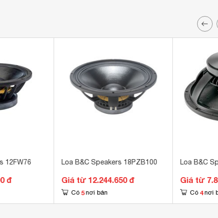
rs 12FW76
Loa B&C Speakers 18PZB100
Loa B&C Sp
00 đ
Giá từ 12.244.650 đ
Giá từ 7.
5
4
Có
nơi bán
Có
nơi 