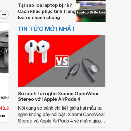
Tại sao loa laptop bị rè?
Cách khắc phục tình trạng
loa rè nhanh chóng
TIN TỨC MỚI NHẤT
So sánh tai nghe Xiaomi OpenWear
eakers 15PS76
Loa B&C Speakers 15PLB76
Loa 
Stereo với Apple AirPods 4
840.800 đ
Nội dung so sánh chi tiết giữa hai mẫu tai
Giá từ 7.293.000 đ
Giá 
nghe không dây nổi bật: Xiaomi OpenWear
5
bán
Có
nơi bán
Có
Stereo và Apple AirPods 4 sẽ nhằm giúp
người dùng đưa ra lựa chọn phù hợp nhất