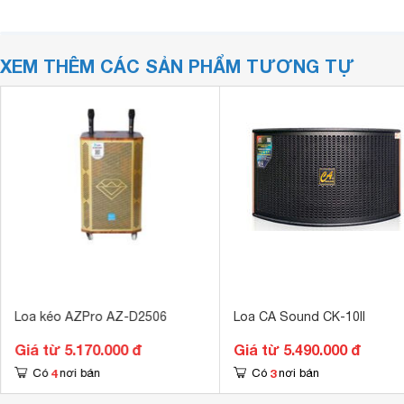
XEM THÊM CÁC SẢN PHẨM TƯƠNG TỰ
Loa kéo AZPro AZ-D2506
Loa CA Sound CK-10II
Giá từ 5.170.000 đ
Giá từ 5.490.000 đ
4
3
Có
nơi bán
Có
nơi bán