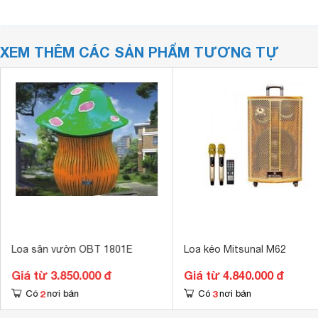
XEM THÊM CÁC SẢN PHẨM TƯƠNG TỰ
Loa sân vườn OBT 1801E
Loa kéo Mitsunal M62
Giá từ 3.850.000 đ
Giá từ 4.840.000 đ
2
3
Có
nơi bán
Có
nơi bán