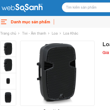
Danh mục sản phẩm
Trang chủ
Tivi - Âm thanh
Loa
Loa Khác
Lo
Giá 