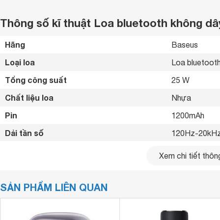
Thông số kĩ thuật Loa bluetooth không d
Hãng
Baseus 
Loại loa
Loa bluetooth
Tổng công suất
25 W
Chất liệu loa
Nhựa 
Pin
1200mAh 
Dải tần số
120Hz-20kHz
Công nghệ âm thanh
Chế độ âm tha
Xem chi tiết thông
Phím điều khiển
Phím nhấn 
SẢN PHẨM LIÊN QUAN
Kết nối không dây
Bluetooth 
Kết nối khác
USB, AUX 