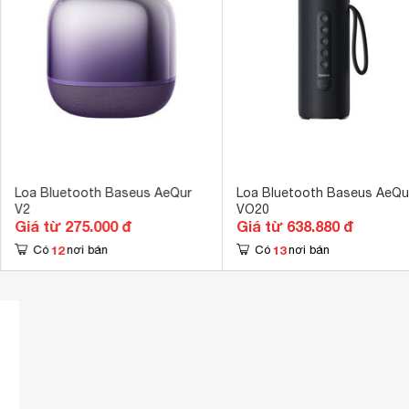
Điều khiển bằng điện thoại
App Baseus 
Khoảng cách kết nối tối đa
10 m
Khối lượng loa chính
1.055 kg
Loa Bluetooth Baseus AeQur
Loa Bluetooth Baseus AeQu
V2
VO20
Giá từ 275.000 đ
Giá từ 638.880 đ
12
13
Có
nơi bán
Có
nơi bán