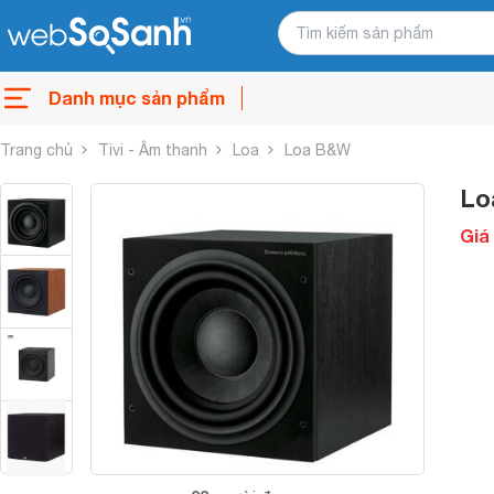
Danh mục sản phẩm
Trang chủ
Tivi - Âm thanh
Loa
Loa B&W
Lo
Giá 