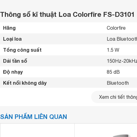
Thông số kĩ thuật Loa Colorfire FS-D3101
Hãng
Colorfire 
Loại loa
Loa Bluetoot
Tổng công suất
1.5 W
Dải tần số
150Hz-20kHz
Độ nhạy
85 dB
Kết nối không dây
Bluetooth 
Kết nối khác
AUX 3.5mm 
Xem chi tiết thông
Kích thước loa chính
105 x 110 x 
SẢN PHẨM LIÊN QUAN