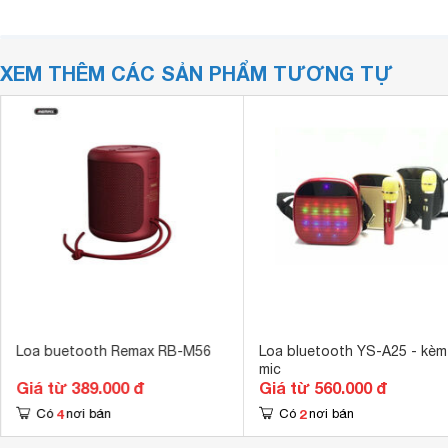
XEM THÊM CÁC SẢN PHẨM TƯƠNG TỰ
Loa buetooth Remax RB-M56
Loa bluetooth YS-A25 - kèm
mic
Giá từ 389.000 đ
Giá từ 560.000 đ
4
2
Có
nơi bán
Có
nơi bán