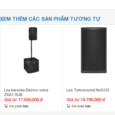
XEM THÊM CÁC SẢN PHẨM TƯƠNG TỰ
Loa karaoke Electro-voice
Loa Turbosound NuQ122
ZXA1-SUB
Giá từ 17.050.000 đ
Giá từ 16.790.000 đ
2
4
Có
nơi bán
Có
nơi bán