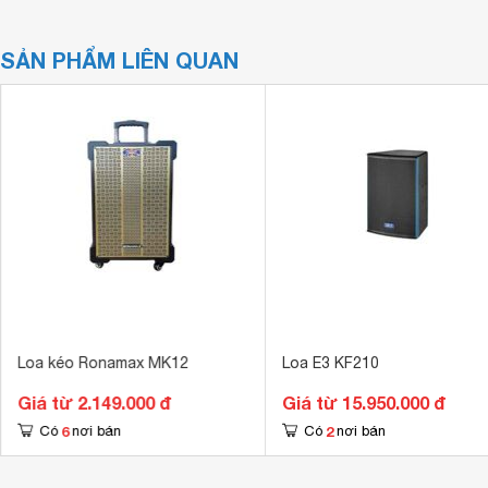
SẢN PHẨM LIÊN QUAN
Loa kéo Ronamax MK12
Loa E3 KF210
Giá từ 2.149.000 đ
Giá từ 15.950.000 đ
6
2
Có
nơi bán
Có
nơi bán