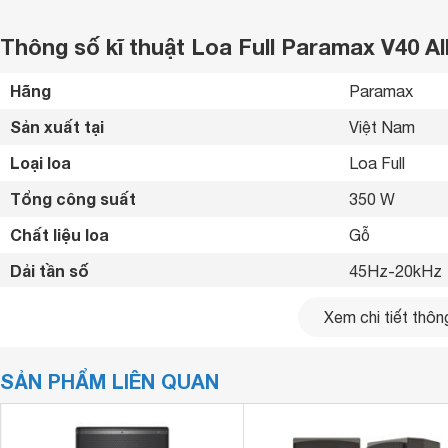
Thông số kĩ thuật Loa Full Paramax V40 A
Hãng
Paramax 
Sản xuất tại
Việt Nam 
Loại loa
Loa Full 
Tổng công suất
350 W
Chất liệu loa
Gỗ 
Dải tần số
45Hz-20kHz 
Trở kháng
8 Ohms
Xem chi tiết thông
Độ nhạy
98 dB
SẢN PHẨM LIÊN QUAN
Kích thước loa chính
427 x 690 x 