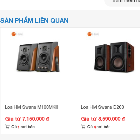
Xem thêm nộ
SẢN PHẨM LIÊN QUAN
Loa Hivi Swans M100MKIII
Loa Hivi Swans D200
Về thiết kế
Giá từ 7.150.000 đ
Giá từ 8.590.000 đ
Củ
loa
treble Isodynamic Ribbon Tweeter sử dụng tấm màn
1
4
Có
nơi bán
Có
nơi bán
cao trên 20kHz một cách dễ dàng.