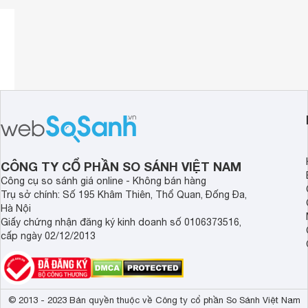
cho tiếng treble rất sáng, chi tiết và không gặp tình trạng c
SWAN D300 sử dụng củ treble 6.5 inch màng nhôm cho âm
đích phim ảnh.
cho khả năng căn chỉnh âm thanh rất khéo léo, tiếng bass g
nhẹ.
SWAN D300 còn tối ưu hóa cho mục đích nghe gần mà không
Logo có đèn nền sẽ thay đổi màu sắc theo trạng thái hoạt 
trạng hoạt động của loa.
CÔNG TY CỔ PHẦN SO SÁNH VIỆT NAM
Đa dạng kết nối
Công cụ so sánh giá online - Không bán hàng
Loa trang bị đầy đủ các cổng kết nối, bao gồm Line (RCA), 
Trụ sở chính: Số 195 Khâm Thiên, Thổ Quan, Đống Đa,
tới hầu hết các thiết bị phát như PC,
Laptop
, Smart TV, S
Hà Nội
Giấy chứng nhận đăng ký kinh doanh số 0106373516,
SWAN D300 được trang bị kết nối Bluetooth 5.0 cho kết nố
cấp ngày 02/12/2013
Có điều khiển từ xa
Loa trang bị điều khiển từ xa giúp thuận tiện trong việc điề
Bộ sản phẩm gồm
© 2013 - 2023 Bản quyền thuộc về Công ty cổ phần So Sánh Việt Nam