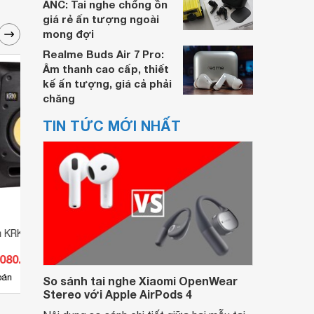
ANC: Tai nghe chống ồn
giá rẻ ấn tượng ngoài
mong đợi
Realme Buds Air 7 Pro:
Âm thanh cao cấp, thiết
kế ấn tượng, giá cả phải
chăng
TIN TỨC MỚI NHẤT
m KRK Rokit V6 S4
Loa kiểm âm KRK Rokit 5 G4
Loa k
.080.000 đ
Giá từ 4.840.000 đ
Giá 
11
bán
Có
nơi bán
Có
So sánh tai nghe Xiaomi OpenWear
Stereo với Apple AirPods 4