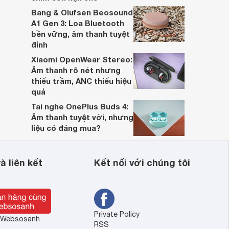
Bang & Olufsen Beosound
A1 Gen 3: Loa Bluetooth
bền vững, âm thanh tuyệt
đỉnh
Xiaomi OpenWear Stereo:
Âm thanh rõ nét nhưng
thiếu trầm, ANC thiếu hiệu
quả
Tai nghe OnePlus Buds 4:
Âm thanh tuyệt vời, nhưng
liệu có đáng mua?
à liên kết
Kết nối với chúng tôi
Private Policy
ề Websosanh
RSS