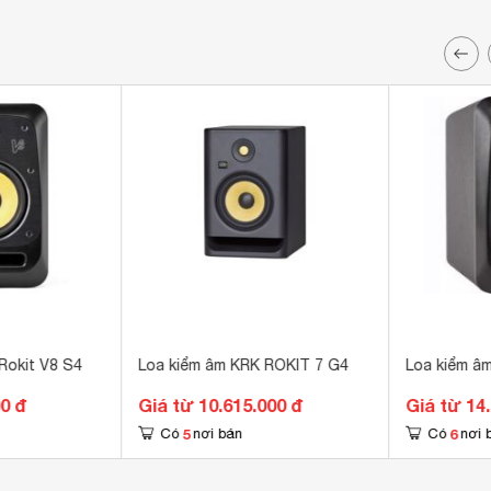
Rokit V8 S4
Loa kiểm âm KRK ROKIT 7 G4
Loa kiểm â
00 đ
Giá từ 10.615.000 đ
Giá từ 14
5
6
Có
nơi bán
Có
nơi 