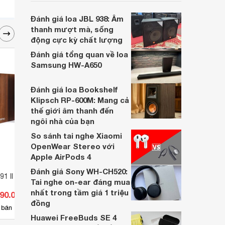
đa tính năng vượt trội trong tầm giá.
Đánh giá loa JBL 938: Âm
thanh mượt mà, sống
động cực kỳ chất lượng
Đánh giá tổng quan về loa
Samsung HW-A650
Đánh giá loa Bookshelf
Klipsch RP-600M: Mang cả
thế giới âm thanh đến
ngôi nhà của bạn
So sánh tai nghe Xiaomi
OpenWear Stereo với
Apple AirPods 4
Đánh giá Sony WH-CH520:
1 II
Loa nén Bosch LBC 3437/00
Loa J
Tai nghe on-ear đáng mua
nhất trong tầm giá 1 triệu
190.000 đ
Giá từ 15.566.100 đ
Giá 
đồng
3
 bán
Có
nơi bán
Có
Huawei FreeBuds SE 4