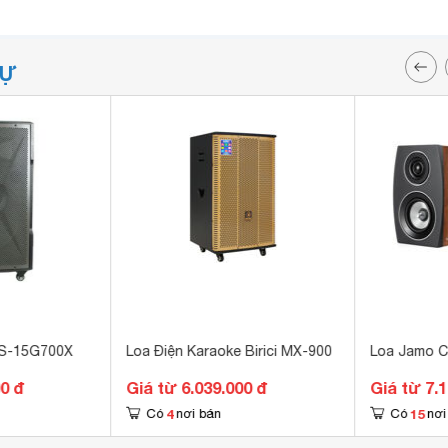
TỰ
TS-15G700X
Loa Điện Karaoke Birici MX-900
Loa Jamo C9
00 đ
Giá từ 6.039.000 đ
Giá từ 7.
4
15
Có
nơi bán
Có
nơi