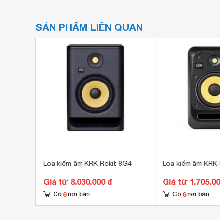
SẢN PHẨM LIÊN QUAN
Loa kiểm âm KRK Rokit 8G4
Loa kiểm âm KRK 
Giá từ 8.030.000 đ
Giá từ 1.705.0
6
6
Có
nơi bán
Có
nơi bán