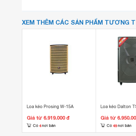
XEM THÊM CÁC SẢN PHẨM TƯƠNG 
-62 AG2
Loa kéo Prosing W-15A
Loa kéo Dalton 
Giá từ 6.919.000 đ
Giá từ 6.950.0
4
49
Có
nơi bán
Có
nơi bán