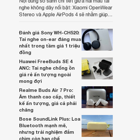
Nội dung so sánh chi tiết giữa hai mẫu tai
nghe không dây nổi bật: Xiaomi OpenWear
Stereo và Apple AirPods 4 sẽ nhằm giúp
người dùng đưa ra lựa chọn phù hợp nhất
dựa trên nhu cầu và sở thích cá nhân. Cả
Đánh giá Sony WH-CH520:
hai đều là sản phẩm chất lượng cao,
Tai nghe on-ear đáng mua
nhưng hướng tới đối tượng khách hàng
nhất trong tầm giá 1 triệu
khác nhau.
đồng
Huawei FreeBuds SE 4
ANC: Tai nghe chống ồn
giá rẻ ấn tượng ngoài
mong đợi
Realme Buds Air 7 Pro:
Âm thanh cao cấp, thiết
kế ấn tượng, giá cả phải
chăng
Bose SoundLink Plus: Loa
Bluetooth mạnh mẽ,
nhưng trải nghiệm đắm
chìm còn hạn chế