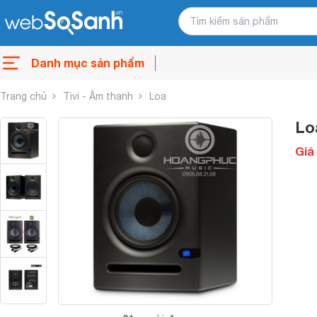
Danh mục sản phẩm
Trang chủ
Tivi - Âm thanh
Loa
Lo
Giá 