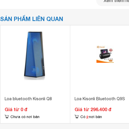
Xem thêm nộ
SẢN PHẨM LIÊN QUAN
Loa bluetooth Kisonli Q8
Loa Kisonli Bluetooth Q9S
Giá từ 0 đ
Giá từ 296.400 đ
2
Chưa có nơi bán
Có
nơi bán