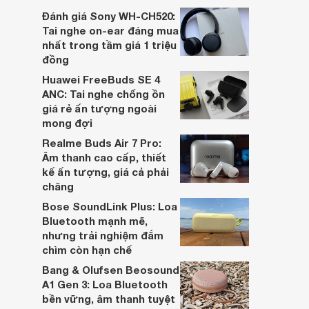
dựa trên nhu cầu và sở thích cá nhân. Cả
Đánh giá Sony WH-CH520:
hai đều là sản phẩm chất lượng cao,
Tai nghe on-ear đáng mua
nhưng hướng tới đối tượng khách hàng
nhất trong tầm giá 1 triệu
khác nhau.
đồng
Huawei FreeBuds SE 4
ANC: Tai nghe chống ồn
giá rẻ ấn tượng ngoài
mong đợi
Realme Buds Air 7 Pro:
Âm thanh cao cấp, thiết
kế ấn tượng, giá cả phải
chăng
Bose SoundLink Plus: Loa
Bluetooth mạnh mẽ,
nhưng trải nghiệm đắm
chìm còn hạn chế
Bang & Olufsen Beosound
A1 Gen 3: Loa Bluetooth
bền vững, âm thanh tuyệt