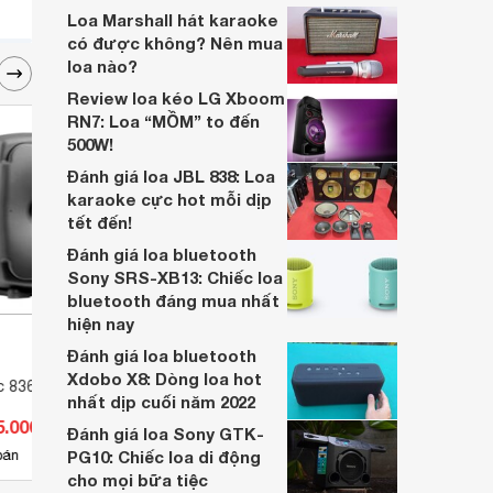
biệt mà bán chạy đến thế?
Loa Marshall hát karaoke
có được không? Nên mua
loa nào?
Review loa kéo LG Xboom
RN7: Loa “MỒM” to đến
500W!
Đánh giá loa JBL 838: Loa
karaoke cực hot mỗi dịp
tết đến!
Đánh giá loa bluetooth
Sony SRS-XB13: Chiếc loa
bluetooth đáng mua nhất
hiện nay
Đánh giá loa bluetooth
Xdobo X8: Dòng loa hot
c 8361A
Loa McIntosh ML1 MKII
Loa 
nhất dịp cuối năm 2022
5.000.000 đ
Giá từ 337.233.000 đ
Giá 
Đánh giá loa Sony GTK-
1
bán
PG10: Chiếc loa di động
Có
nơi bán
Có
cho mọi bữa tiệc