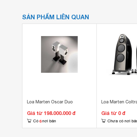
SẢN PHẨM LIÊN QUAN
ke 2
Loa Marten Oscar Duo
Loa Marten Coltr
đ
Giá từ 198.000.000 đ
Giá từ 0 đ
6
Có
nơi bán
Chưa có nơi bá