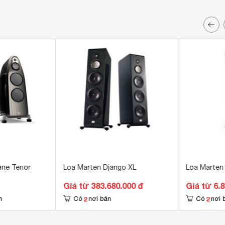
ane Tenor
Loa Marten Django XL
Loa Marten
Giá từ 383.680.000 đ
Giá từ 6.
2
2
n
Có
nơi bán
Có
nơi 