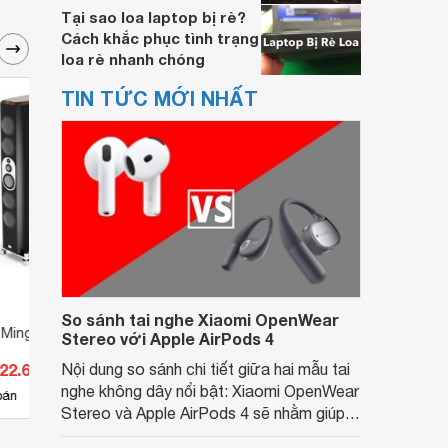
Tại sao loa laptop bị rè?
Cách khắc phục tình trạng
loa rè nhanh chóng
TIN TỨC MỚI NHẤT
So sánh tai nghe Xiaomi OpenWear
 Mingus Orchestra
Loa Marten Parker Quintet
Loa M
Stereo với Apple AirPods 4
822.600.000 đ
Nội dung so sánh chi tiết giữa hai mẫu tai
Giá từ 902.880.000 đ
Giá 
nghe không dây nổi bật: Xiaomi OpenWear
4
bán
Có
nơi bán
Có
Stereo và Apple AirPods 4 sẽ nhằm giúp
người dùng đưa ra lựa chọn phù hợp nhất