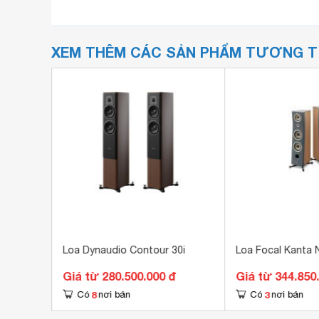
XEM THÊM CÁC SẢN PHẨM TƯƠNG 
5K
Loa Dynaudio Contour 30i
Loa Focal Kanta 
đ
Giá từ 280.500.000 đ
Giá từ 344.850
8
3
Có
nơi bán
Có
nơi bán