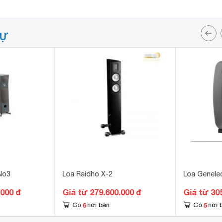
TỰ
No3
Loa Raidho X-2
Loa Genele
.000 đ
Giá từ 279.600.000 đ
Giá từ 30
6
5
Có
nơi bán
Có
nơi 