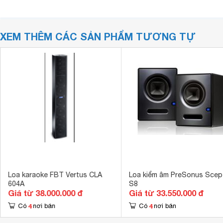
XEM THÊM CÁC SẢN PHẨM TƯƠNG TỰ
Loa karaoke FBT Vertus CLA
Loa kiểm âm PreSonus Scep
604A
S8
Giá từ 38.000.000 đ
Giá từ 33.550.000 đ
4
4
Có
nơi bán
Có
nơi bán