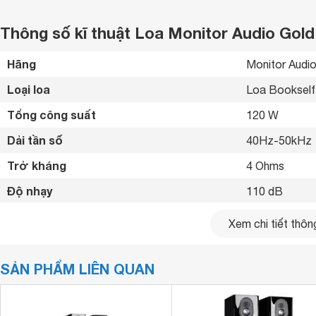
Thông số kĩ thuật Loa Monitor Audio Gold
Hãng
Monitor Audio
Loại loa
Loa Bookself
Tổng công suất
120 W
Dải tần số
40Hz-50kHz 
Trở kháng
4 Ohms
Độ nhạy
110 dB
Kích thước loa chính
195 x 360 x 
Xem chi tiết thông
Khối lượng loa chính
9.12 kg
SẢN PHẨM LIÊN QUAN