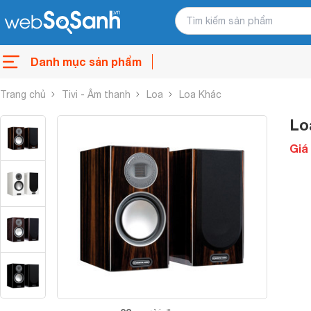
Danh mục sản phẩm
Trang chủ
Tivi - Âm thanh
Loa
Loa Khác
Lo
Giá 