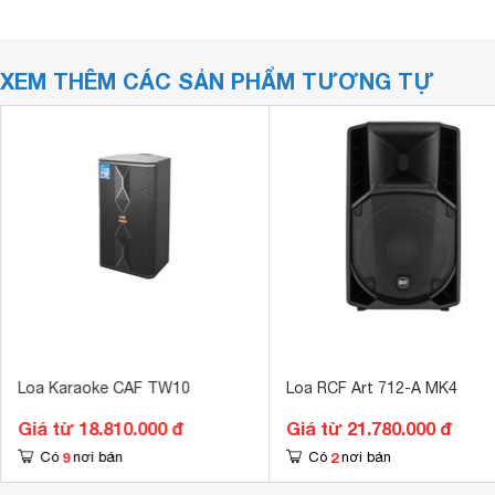
XEM THÊM CÁC SẢN PHẨM TƯƠNG TỰ
Loa Karaoke CAF TW10
Loa RCF Art 712-A MK4
Giá từ 18.810.000 đ
Giá từ 21.780.000 đ
9
2
Có
nơi bán
Có
nơi bán