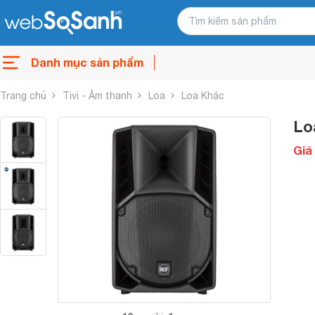
Danh mục sản phẩm
Trang chủ
Tivi - Âm thanh
Loa
Loa Khác
Lo
Giá 