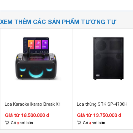
XEM THÊM CÁC SẢN PHẨM TƯƠNG TỰ
Loa Karaoke Ikarao Break X1
Loa thùng STK SP-4730H
Giá từ 18.500.000 đ
Giá từ 13.750.000 đ
3
4
Có
nơi bán
Có
nơi bán