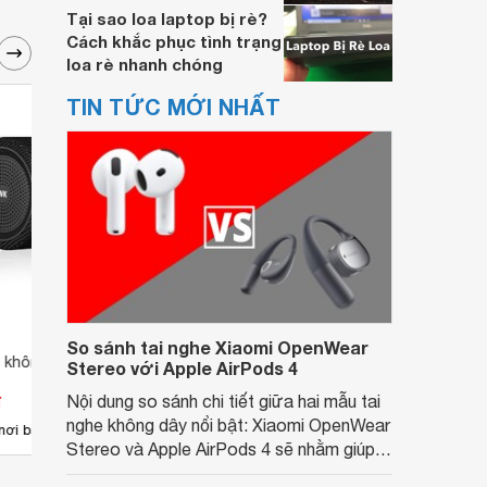
Tại sao loa laptop bị rè?
Cách khắc phục tình trạng
loa rè nhanh chóng
TIN TỨC MỚI NHẤT
So sánh tai nghe Xiaomi OpenWear
g không dây Remax
Loa RCF V6
Loa 
Stereo với Apple AirPods 4
đ
Nội dung so sánh chi tiết giữa hai mẫu tai
Giá từ 20.735.000 đ
Giá 
nghe không dây nổi bật: Xiaomi OpenWear
1
nơi bán
Có
nơi bán
Có
Stereo và Apple AirPods 4 sẽ nhằm giúp
người dùng đưa ra lựa chọn phù hợp nhất