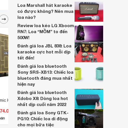
biệt mà bán chạy đến thế?
Loa Marshall hát karaoke
có được không? Nên mua
loa nào?
Review loa kéo LG Xboom
RN7: Loa “MỒM” to đến
500W!
Đánh giá loa JBL 838: Loa
karaoke cực hot mỗi dịp
tết đến!
Đánh giá loa bluetooth
Sony SRS-XB13: Chiếc loa
bluetooth đáng mua nhất
hiện nay
Đánh giá loa bluetooth
Xdobo X8: Dòng loa hot
omic K89
Loa gắn trần ITC T-200
Loa k
nhất dịp cuối năm 2022
074.000 đ
Giá từ 1.210.000 đ
Giá 
Đánh giá loa Sony GTK-
2
bán
PG10: Chiếc loa di động
Có
nơi bán
Có
cho mọi bữa tiệc