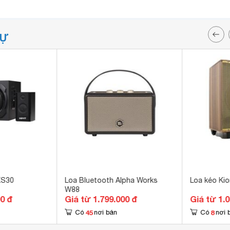
TỰ
 KS30
Loa Bluetooth Alpha Works
Loa kéo Ki
W88
00 đ
Giá từ 1.799.000 đ
Giá từ 1.
45
8
Có
nơi bán
Có
nơi 