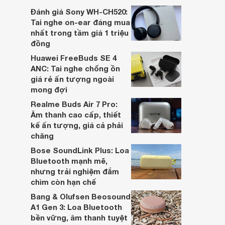
dựa trên nhu cầu và sở thích cá nhân. Cả
Đánh giá Sony WH-CH520:
hai đều là sản phẩm chất lượng cao,
Tai nghe on-ear đáng mua
nhưng hướng tới đối tượng khách hàng
nhất trong tầm giá 1 triệu
khác nhau.
đồng
Huawei FreeBuds SE 4
ANC: Tai nghe chống ồn
giá rẻ ấn tượng ngoài
mong đợi
Realme Buds Air 7 Pro:
Âm thanh cao cấp, thiết
kế ấn tượng, giá cả phải
chăng
Bose SoundLink Plus: Loa
Bluetooth mạnh mẽ,
nhưng trải nghiệm đắm
chìm còn hạn chế
Bang & Olufsen Beosound
A1 Gen 3: Loa Bluetooth
bền vững, âm thanh tuyệt