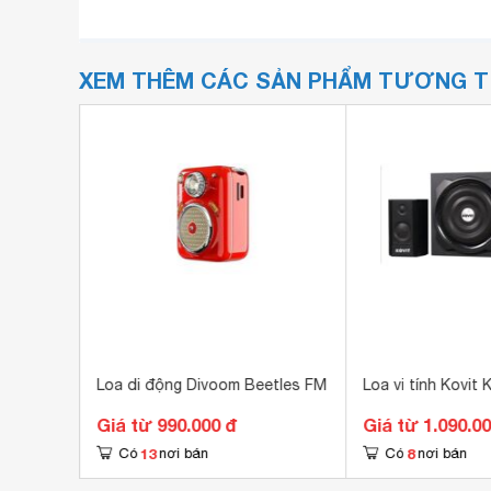
XEM THÊM CÁC SẢN PHẨM TƯƠNG 
00S
Loa di động Divoom Beetles FM
Loa vi tính Kovit
Giá từ 990.000 đ
Giá từ 1.090.0
13
8
Có
nơi bán
Có
nơi bán