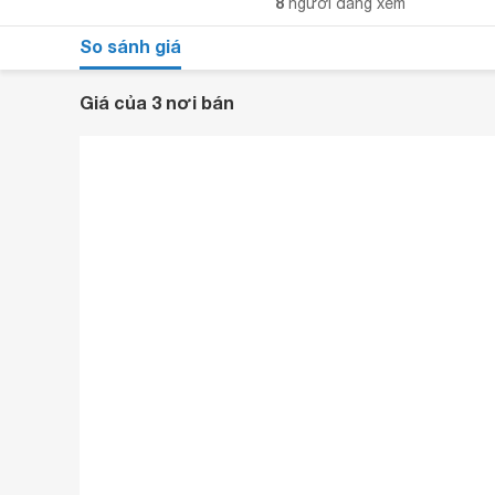
8
người đang xem
So sánh giá
Giá của 3 nơi bán