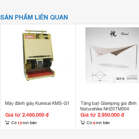
SẢN PHẨM LIÊN QUAN
Máy đánh giày Kumisai KMS-G1
Tăng bạt Glamping gia đình
Naturehike NH20TM004
Giá từ 2.460.000 đ
Giá từ 2.950.000 đ
15
6
Có
nơi bán
Có
nơi bán