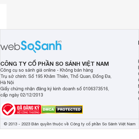
Máy đo huyết áp
bắp tay Omron JPN600 hoàn toàn tự 
Thiết kế nhỏ gọn
Máy đo huyết áp điện tử Omron JPN600
với thiết kế n
dụng dễ quan sát và thao tác. Máy đo huyết áp tự động vớ
thể mang theo bên người bất cứ lúc nào, vô cùng tiện dụng 
Tính năng hiện đại
CÔNG TY CỔ PHẦN SO SÁNH VIỆT NAM
Ngoài ra, máy đo huyết áp bắp tay Omron sở hữu thiết kế vớ
Công cụ so sánh giá online - Không bán hàng
độ báo lỗi cử động người và hiển thị huyết áp, phát hiện rối
Trụ sở chính: Số 195 Khâm Thiên, Thổ Quan, Đống Đa,
Hà Nội
Bộ nhớ lớn
Giấy chứng nhận đăng ký kinh doanh số 0106373516,
cấp ngày 02/12/2013
Máy đo huyết áp tự động Omron với chế độ không lưu kết 
dễ dàng so sánh kết quả các lần đo khác nhau của mình giúp
hơn.
sử dụng công nghệ Intellisense mới
© 2013 - 2023 Bản quyền thuộc về Công ty cổ phần So Sánh Việt Nam
máy đo huyết áp Omron
Với công nghệ Intellisense mới,