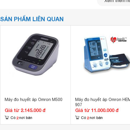
Xem thêm nộ
SẢN PHẨM LIÊN QUAN
Máy đo huyết áp Omron M500
Máy đo huyết áp Omron HE
907
Giá từ 2.145.000 đ
Giá từ 11.000.000 đ
2
2
Có
nơi bán
Có
nơi bán