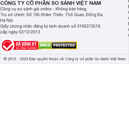
Máy ép trái cây
thiết kế cốc chứa nước ép và cốc đựng bã l
CÔNG TY CỔ PHẦN SO SÁNH VIỆT NAM
Công cụ so sánh giá online - Không bán hàng
Dễ dàng tháo lắp chỉ sau 5 giây
Trụ sở chính: Số 195 Khâm Thiên, Thổ Quan, Đống Đa,
Máy ép trái cây thiết kế đơn giản dễ dàng tháo lắp máy chỉ 
Hà Nội
duy nhất. Một số bộ phận của máy có thể dễ dàng vệ sinh 
Giấy chứng nhận đăng ký kinh doanh số 0106373516,
cấp ngày 02/12/2013
© 2013 - 2023 Bản quyền thuộc về Công ty cổ phần So Sánh Việt Nam