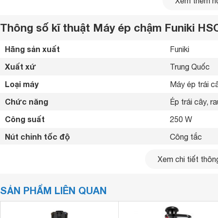
Xem thêm nộ
Thông số kĩ thuật Máy ép chậm Funiki HS
Hãng sản xuất
Funiki 
Xuất xứ
Trung Quốc 
Loại máy
Máy ép trái c
Chức năng
Ép trái cây, ra
Công suất
250 W
Nút chỉnh tốc độ
Công tắc 
Tính năng an toàn
Cảm biến quá 
Xem chi tiết thông
Sử dụng đông 
Công nghệ ép 
SẢN PHẨM LIÊN QUAN
Trục ép hình x
Tiện ích
Lưới lọc bã th
Chất liệu cấu