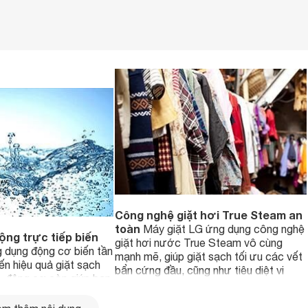
Công nghệ giặt hơi True Steam an
toàn
Máy giặt LG ứng dụng công nghệ
ng trực tiếp biến
giặt hơi nước True Steam vô cùng
 dụng động cơ biến tần
mạnh mẽ, giúp giặt sạch tối ưu các vết
n hiệu quả giặt sạch
bẩn cứng đầu, cũng như tiêu diệt vi
a, động cơ còn giúp bạn
khuẩn đến 99%. Ngoài ra, công nghệ
 điện nước cũng như bền
này còn giúp làm mới lại quần áo chỉ
ược độ rung.