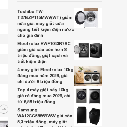
hấp dẫn, trở thành lựa chọn phù hợp cho
các gia đình Việt đang tìm kiếm một mẫu
Toshiba TW-
máy giặt cửa trên 9kg.
T37BZP115MWV(WT) giảm
nửa giá, máy giặt cửa
ngang tiết kiệm điện nước
cho gia đình
Electrolux EWF1043R7SC
giảm giá sâu còn hơn 8
triệu đồng, giặt sạch và
tiết kiệm điện
4 máy giặt Electrolux 10kg
đáng mua năm 2026, giá
chỉ dưới 6 triệu đồng
Top 4 máy giặt sấy 10kg
giá rẻ đáng mua 2026, chỉ
từ 6,58 triệu đồng
Samsung
WA12CG5886BVSV giá còn
5,3 triệu đồng, máy giặt