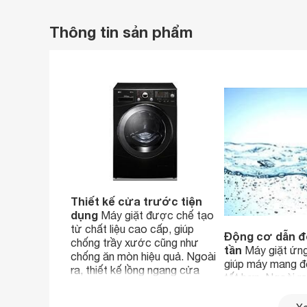
Thông tin sản phẩm
Thiết kế cửa trước tiện
dụng
Máy giặt được chế tạo
từ chất liệu cao cấp, giúp
Động cơ dẫn độ
chống trầy xước cũng như
tần
Máy giặt ứng
chống ăn mòn hiệu quả. Ngoài
giúp máy mang đế
ra, thiết kế lồng ngang cửa
tốt hơn. Ngoài r
trước của máy còn giúp người
tiết kiệm chi phí
dùng dễ dàng thao tác và sử
bỉ hơn do giảm đ