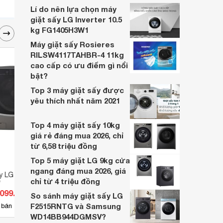
giặt LG lồng ngang mới nhất cập nhật
Lí do nên lựa chọn máy
tháng 9/2016.
giặt sấy LG Inverter 10.5
kg FG1405H3W1
Máy giặt sấy Rosieres
RILSW4117TAHBR-4 11kg
cao cấp có ưu điểm gì nổi
bật?
Top 3 máy giặt sấy được
yêu thích nhất năm 2021
Top 4 máy giặt sấy 10kg
giá rẻ đáng mua 2026, chỉ
từ 6,58 triệu đồng
Top 5 máy giặt LG 9kg cửa
ngang đáng mua 2026, giá
y LG Inverter 21 kg
Máy giặt lồng đôi LG TWINWash
Máy g
chỉ từ 4 triệu đồng
V
Inverter TWC1409S2E &
Inver
.099.000 đ
Giá từ 21.500.000 đ
Giá 
TC2402NTWV
T273
So sánh máy giặt sấy LG
F2515RNTG và Samsung
2
 bán
Có
nơi bán
Có
WD14BB944DGMSV?