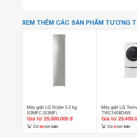
XEM THÊM CÁC SẢN PHẨM TƯƠNG 
1450HT1L
Máy giặt LG Styler 5.2 kg
Máy giặt LG Twin
S3MFC (S3MF)
TWC1408D4W
Giá từ 25.000.000 đ
Giá từ 23.400.
95
6
Có
nơi bán
Có
nơi bán