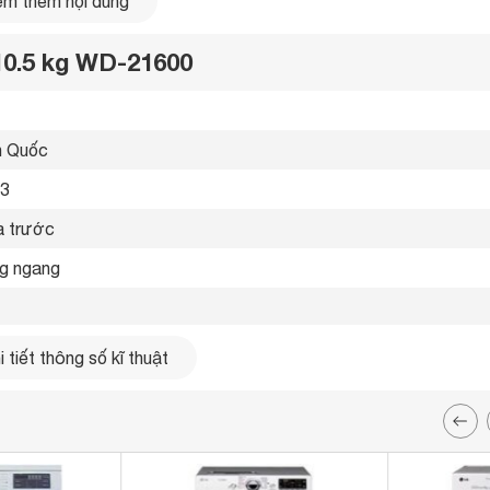
m thêm nội dung
sau 20 phút, giảm thiểu vết nhăn hiệu
quả.
10.5 kg WD-21600
 Quốc 
3 
 trước 
g ngang 
5 kg
 tiết thông số kĩ thuật
t 6 chuyển động
ít
Máy
ứng dụng công nghệ giặt
Tốc độ quay vắt mạnh mẽ
Máy giặt
ất từ LG. Công nghệ
có tốc độ quay 1400 vòng/ phút giúp
ựa theo việc mô phỏng
mang đến hiệu quả giặt sạch tối ưu
yền động trực tiếp bền & êm 
con người theo các
cũng như giúp quần áo cực khô sau khi