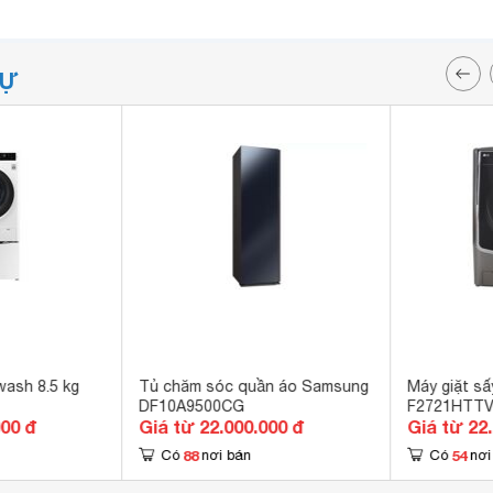
TỰ
wash 8.5 kg
Tủ chăm sóc quần áo Samsung
Máy giặt sấ
DF10A9500CG
F2721HTT
000 đ
Giá từ 22.000.000 đ
Giá từ 22
88
54
Có
nơi bán
Có
nơi