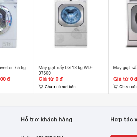
hống nhàu - Nén -
vắt, mang đến thời gian phơi cực nhanh
g nghệ giặt hơi True Steam an toàn 
n - Chà xá… giúp không
vô cùng tiện dụng cho mùa mưa.
 còn bảo vệ quần áo tối
p không gỉ 
loại sơn tĩnh điện 
a 
ng Anh nút nhấn 
hương trình
verter 7.5 kg
Máy giặt sấy LG 13 kg WD-
Máy giặt s
 độ quay vắt mạnh mẽ

37600
g nghệ giặt 6 chuyển động 
000 đ
Giá từ 0 đ
Giá từ 0 
 x 640 x 850  mm
Chưa có nơi bán
Chưa có 
Kg
Hỗ trợ khách hàng
Hợp tác v
 thuận tiện thao
Khối lượng giặt 10.5 kg tiện
 một hệ thống cụm nút
dụng
Máy giặt với tổng khối lượng giặt
g thân thiện giúp người
lên đến 10.5 kg vô cùng tiện dụng cho