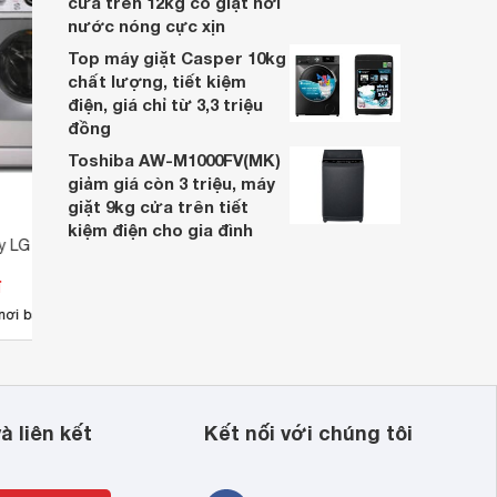
cửa trên 12kg có giặt hơi
nước nóng cực xịn
Top máy giặt Casper 10kg
chất lượng, tiết kiệm
điện, giá chỉ từ 3,3 triệu
đồng
Toshiba AW-M1000FV(MK)
giảm giá còn 3 triệu, máy
giặt 9kg cửa trên tiết
kiệm điện cho gia đình
ấy LG 8 kg WD-25600
Máy giặt sấy LG 13 kg WD-
Máy g
23600
đ
Giá từ 22.165.000 đ
Giá 
1
nơi bán
Có
nơi bán
Có
à liên kết
Kết nối với chúng tôi