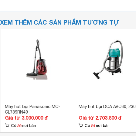
XEM THÊM CÁC SẢN PHẨM TƯƠNG TỰ
Máy hút bụi Panasonic MC-
Máy hút bụi DCA AVC60, 23
CL789RN49
Giá từ 3.000.000 đ
Giá từ 2.703.800 đ
39
24
Có
nơi bán
Có
nơi bán