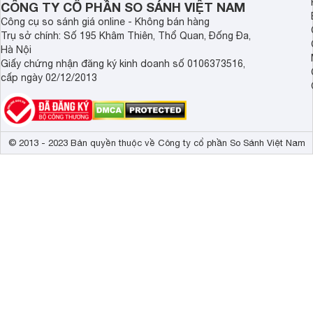
CÔNG TY CỔ PHẦN SO SÁNH VIỆT NAM
Công cụ so sánh giá online - Không bán hàng
Trụ sở chính: Số 195 Khâm Thiên, Thổ Quan, Đống Đa,
Hà Nội
Giấy chứng nhận đăng ký kinh doanh số 0106373516,
cấp ngày 02/12/2013
© 2013 - 2023 Bản quyền thuộc về Công ty cổ phần So Sánh Việt Nam
Ngoài ra, máy chạy bằng pin nên ngoài hút bụi trong nhà, b
hơi, hút mùn cưa, làm sạch sofa, rèm cửa,… rất gọn nhẹ mà 
khác trên thị trường.