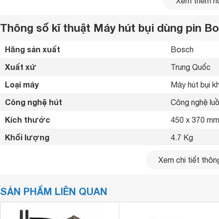
Xem thêm nộ
Thông số kĩ thuật Máy hút bụi dùng pin 
Hãng sản xuất
Bosch 
Xuất xứ
Trung Quốc 
Loại máy
Máy hút bụi k
Công nghệ hút
Công nghệ luồ
Kích thước
450 x 370 m
Khối lượng
4.7 Kg
Máy có 3 ưu điểm vượt trội gồm hiệu suất cao với 3 luồng 
Xem chi tiết thông
chóng và sở hữu bình chứa bụi có thể dễ dàng tháo lắp để l
đồng, bạn và gia đình đã có trong tay máy hút bụi Bosch chí
ra cho chiếc máy hút bụi dùng pin 18V Bosch 18V-10L SOL
SẢN PHẨM LIÊN QUAN