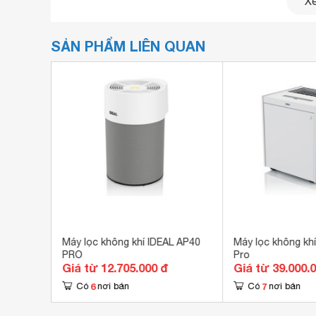
Xe
Thiết kế sang trọng
sở hữu thiết kế nhỏ gọn, kiểu dáng và màu sắc sa
SẢN PHẨM LIÊN QUAN
tròn tăng khả năng hút và lọc không khí 360 độ.
as Bulma
Máy lọc không khí IDEAL AP40
Máy lọc không khí
PRO
Pro
Giá từ 12.705.000 đ
Giá từ 39.000.
6
7
Có
nơi bán
Có
nơi bán