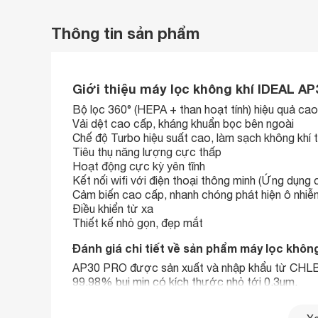
Thông tin sản phẩm
Giới thiệu máy lọc không khí IDEAL A
Bộ lọc 360° (HEPA + than hoạt tính) hiệu quả cao
Vải dệt cao cấp, kháng khuẩn bọc bên ngoài
Chế độ Turbo hiệu suất cao, làm sạch không khí
Tiêu thụ năng lượng cực thấp
Hoạt động cực kỳ yên tĩnh
Kết nối wifi với điện thoại thông minh (Ứng dụng
Cảm biến cao cấp, nhanh chóng phát hiện ô nhiễ
Điều khiển từ xa
Thiết kế nhỏ gọn, đẹp mắt
Đánh giá chi tiết về sản phẩm máy lọc khô
AP30 PRO được sản xuất và nhập khẩu từ CHLB Đứ
99,98% bụi mịn có kích thước nhỏ tới 0,3µm.
Máy sử dụng được cho trẻ em, người già, người