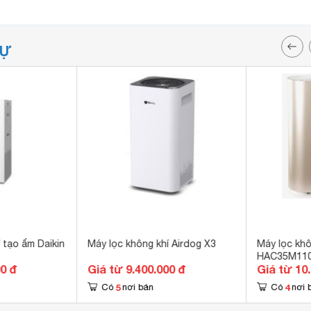
TỰ
 tạo ẩm Daikin
Máy lọc không khí Airdog X3
Máy lọc khô
HAC35M11
00 đ
Giá từ 9.400.000 đ
Giá từ 10
5
4
Có
nơi bán
Có
nơi 