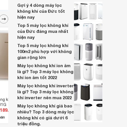
Gợi ý 4 dòng máy lọc
không khí của Đức tốt
hiện nay
Top 5 máy lọc không khí
của Đức đáng mua nhất
hiện nay
Top 5 máy lọc không khí
100m2 phù hợp với không
gian rộng lớn
Máy lọc không khí ion âm
là gì? Top 3 máy lọc không
khí ion âm tốt 2022
Máy lọc không khí inverter
là gì? Top 3 máy lọc không
khí inverter nên mua 2022
ng khí Honeywell
Máy lọc không khí bù ẩm Sharp
Máy l
01G
KI-RX70-W
A900
Máy lọc không khí giá bao
.189.000 đ
Giá từ 10.800.000 đ
Giá 
nhiêu? Top 3 dòng máy lọc
3
bán
không khí có giá dưới 6
Có
nơi bán
Có
triệu đồng.