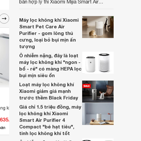
bán hợp lý thì Xiaomi Mijia Smart Air
Purifier 6 chính là một trong những lựa
chọn rất đáng cân nhắc hiện nay.
Máy lọc không khí Xiaomi
Smart Pet Care Air
Purifier - gom lông thú
cưng, loại bỏ bụi mịn ấn
tượng
Ô nhiễm nặng, đây là loạt
máy lọc không khí "ngon -
bổ - rẻ" có màng HEPA lọc
bụi mịn siêu ổn
Loạt máy lọc không khí
Xiaomi giảm giá mạnh
trước thềm Black Friday
Giá chỉ 1.5 triệu đồng, máy
ng khí IDeal AP60
Máy lọc không khí Ideal AP35
Máy l
lọc không khí Xiaomi
.635.000 đ
Giá từ 10.900.000 đ
Giá 
Smart Air Purifier 4
Compact "bé hạt tiêu",
1
bán
Có
nơi bán
Có
tinh lọc không khí tốt