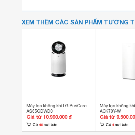
XEM THÊM CÁC SẢN PHẨM TƯƠNG 
hi EP-
Máy lọc không khí LG PuriCare
Máy lọc không khí
AS65GDWD0
ACK70Y-W
Giá từ 10.990.000 đ
Giá từ 9.500.0
40
4
Có
nơi bán
Có
nơi bán