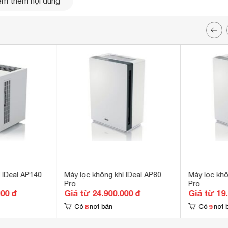
m thêm nội dung
ng trọng góp phần tô điểm cho không gian. Thiết kế hình trụ
 IDeal AP140
Máy lọc không khí IDeal AP80
Máy lọc khô
Pro
Pro
000 đ
Giá từ 24.900.000 đ
Giá từ 19
8
9
Có
nơi bán
Có
nơi 