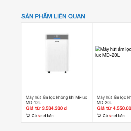
SẢN PHẨM LIÊN QUAN
009
Máy hút ẩm lọc không khí Mi-lux
Máy hút ẩm lọc kh
MD-12L
MD-20L
Giá từ 3.534.300 đ
Giá từ 4.550.0
6
6
Có
nơi bán
Có
nơi bán