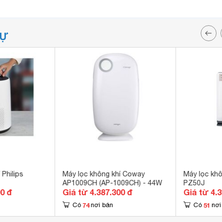
TỰ
 Philips
Máy lọc không khí Coway
Máy lọc khô
AP1009CH (AP-1009CH) - 44W
PZ50J
00 đ
Giá từ 4.387.300 đ
Giá từ 4.
74
51
Có
nơi bán
Có
nơi