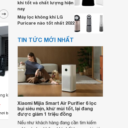
khí tốt và chất lượng hiện
nay
Máy lọc không khí LG
Puricare nào tốt nhất 2022
TIN TỨC MỚI NHẤT
ông khí GT1500
Máy lọc không khí KU08e
Máy l
Xiaomi Mijia Smart Air Purifier 6 lọc
đ
Giá từ 11.899.000 đ
Giá 
bụi siêu mịn, khử mùi tốt, lại đang
2
nơi bán
Có
nơi bán
Ch
được giảm 1 triệu đồng
Nếu như khách hàng đang cần tìm kiếm