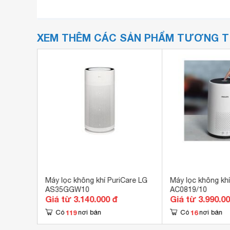
XEM THÊM CÁC SẢN PHẨM TƯƠNG 
í Mi-lux
Máy lọc không khí PuriCare LG
Máy lọc không khí
AS35GGW10
AC0819/10
Giá từ 3.140.000 đ
Giá từ 3.990.0
119
16
Có
nơi bán
Có
nơi bán