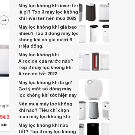
Máy lọc không khí inverter
là gì? Top 3 máy lọc không
khí inverter nên mua 2022
Máy lọc không khí giá bao
nhiêu? Top 3 dòng máy lọc
không khí có giá dưới 6
triệu đồng.
Máy lọc không khí
Airocide của nước nào?
Top 3 máy lọc không khí
Airocide tốt 2022
Máy lọc không khí là gì?
Gợi ý một số dòng máy
lọc không khí tốt hiện nay
Nên mua máy lọc không
ng khí Hitachi EP-
Máy lọc không khí Xiaomi
Máy l
khí nào? Tiêu chí chọn
Smartmi Jya Fjord
KI-DX
mua máy lọc không khí
394.000 đ
Giá từ 5.049.000 đ
Giá 
10
 bán
Máy lọc không khí nào
Có
nơi bán
Có
tốt? Top 4 máy lọc không