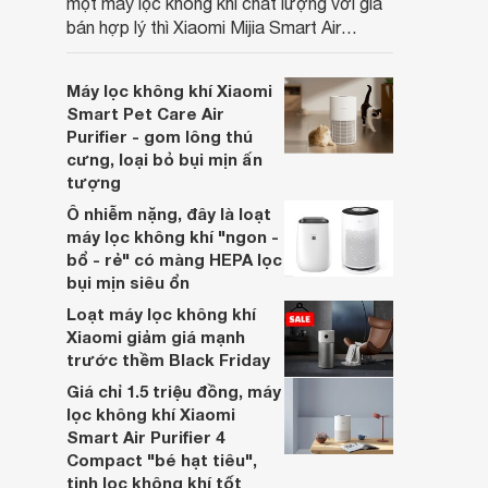
một máy lọc không khí chất lượng với giá
bán hợp lý thì Xiaomi Mijia Smart Air
Purifier 6 chính là một trong những lựa
chọn rất đáng cân nhắc hiện nay.
Máy lọc không khí Xiaomi
Smart Pet Care Air
Purifier - gom lông thú
cưng, loại bỏ bụi mịn ấn
tượng
Ô nhiễm nặng, đây là loạt
máy lọc không khí "ngon -
bổ - rẻ" có màng HEPA lọc
bụi mịn siêu ổn
Loạt máy lọc không khí
Xiaomi giảm giá mạnh
trước thềm Black Friday
Giá chỉ 1.5 triệu đồng, máy
lọc không khí Xiaomi
Smart Air Purifier 4
Compact "bé hạt tiêu",
tinh lọc không khí tốt