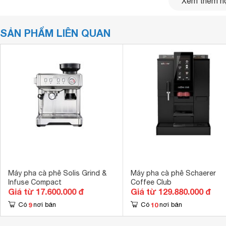
Xem thêm nộ
SẢN PHẨM LIÊN QUAN
Máy pha cà phê Solis Grind &
Máy pha cà phê Schaerer
Infuse Compact
Coffee Club
Giá từ 17.600.000 đ
Giá từ 129.880.000 đ
Máy pha cà phê
Solis Barista Perfetta Plus màu bạc
9
10
Có
nơi bán
Có
nơi bán
Màu sắc đa dạng