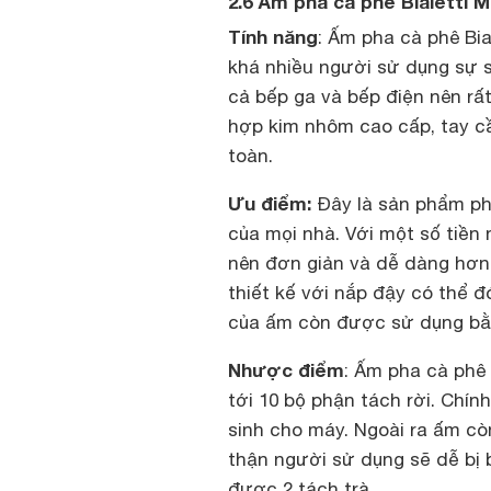
2.6 Ấm pha cà phê Bialetti
Tính năng
: Ấm pha cà phê Bi
khá nhiều người sử dụng sự s
cả bếp ga và bếp điện nên rấ
hợp kim nhôm cao cấp, tay c
toàn.
Ưu điểm:
Đây là sản phẩm pha
của mọi nhà. Với một số tiền 
nên đơn giản và dễ dàng hơn
thiết kế với nắp đậy có thể 
của ấm còn được sử dụng bằng
Nhược điểm
: Ấm pha cà phê
tới 10 bộ phận tách rời. Chính
sinh cho máy. Ngoài ra ấm cò
thận người sử dụng sẽ dễ bị 
được 2 tách trà.