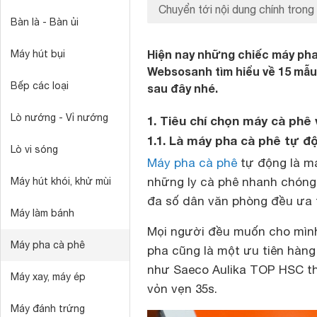
Chuyển tới nội dung chính trong 
Bàn là - Bàn ủi
Hiện nay những chiếc máy pha
Máy hút bụi
Websosanh tìm hiểu về 15 mẫu 
Bếp các loại
sau đây nhé.
Lò nướng - Vỉ nướng
1. Tiêu chí chọn máy cà phê
1.1. Là máy pha cà phê tự đ
Lò vi sóng
Máy pha cà phê
tự động là má
những ly cà phê nhanh chóng.
Máy hút khói, khử mùi
đa số dân văn phòng đều ưa t
Máy làm bánh
Mọi người đều muốn cho mình 
Máy pha cà phê
pha cũng là một ưu tiên hàn
như Saeco Aulika TOP HSC thì
Máy xay, máy ép
vỏn vẹn 35s.
Máy đánh trứng