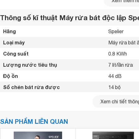
Xem thêm nộ
Thông số kĩ thuật Máy rửa bát độc lập Sp
Hãng
Spelier 
Loại máy
Máy rửa bát â
Công suất
0.8 KWh
Lượng nước tiêu thụ
7 lít/lần rửa
Độ ồn
44 dB
Số chén bát rửa được
14 bộ
Chất liệu vỏ máy
Inox 
Xem chi tiết thông
Chất liệu cửa
Inox 
Thiết kế máy rửa chén bát Spelier SP-14 DW
SẢN PHẨM LIÊN QUAN
Bảng điều khiển
Điện tử 
được thiết kế và sản xuất trên dây chuyền hiện đại của thư
Số chương trình hoạt động
7 chương trìn
của châu Âu. Trong đó nổi bật là tiêu chuẩn chất lượng tiế