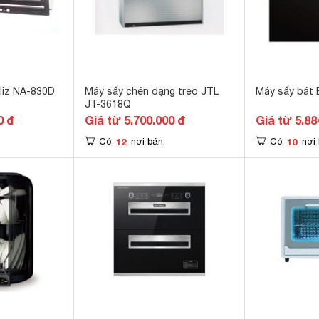
liz NA-830D
Máy sấy chén dạng treo JTL
Máy sấy bát 
JT-3618Q
0 đ
Giá từ 5.700.000 đ
Giá từ 5.88
12
10
Có
nơi bán
Có
nơi