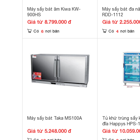
Máy sấy bát âm Kiwa KW-
Máy sấy bát đa nă
900HS
RDD-1112
Giá từ 8.799.000 đ
Giá từ 2.255.00
6
4
Có
nơi bán
Có
nơi bán
Máy sấy bát Taka MS100A
Tủ khử trùng sấy 
đĩa Happys HPS-
Giá từ 5.248.000 đ
Giá từ 10.059.0