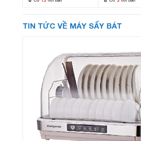
13
3
Có
nơi bán
Có
nơi bán
TIN TỨC VỀ MÁY SẤY BÁT