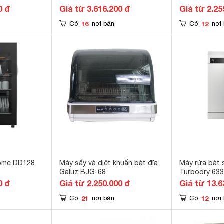
0 đ
Giá từ 3.616.200 đ
Giá từ 2.25
16
12
Có
nơi bán
Có
nơi
home DD128
Máy sấy và diệt khuẩn bát đĩa
Máy rửa bát 
Galuz BJG-68
Turbodry 63
0 đ
Giá từ 2.250.000 đ
Giá từ 13.6
21
12
Có
nơi bán
Có
nơi