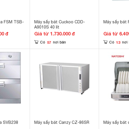
ma FSM TSB-
Máy sấy bát Cuckoo CDD-
Máy sấy bát 
A9010S 40 lít
00 đ
Giá từ 1.730.000 đ
Giá từ 6.40
57
13
Có
nơi bán
Có
nơi
la SVB238
Máy sấy bát Canzy CZ-86SR
Máy sấy bát 