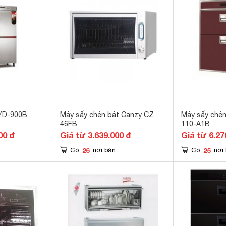
 YD-900B
Máy sấy chén bát Canzy CZ
Máy sấy chén
46FB
110-A1B
00 đ
Giá từ 3.639.000 đ
Giá từ 6.27
26
25
Có
nơi bán
Có
nơi