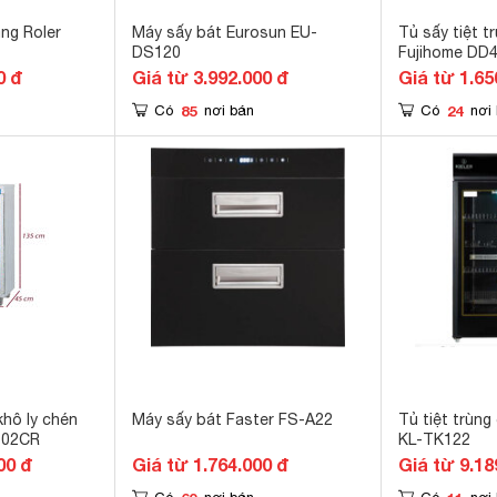
ng Roler
Máy sấy bát Eurosun EU-
Tủ sấy tiệt t
DS120
Fujihome DD
0 đ
Giá từ 3.992.000 đ
Giá từ 1.65
85
24
Có
nơi bán
Có
nơi
khô ly chén
Máy sấy bát Faster FS-A22
Tủ tiệt trùng
102CR
KL-TK122
00 đ
Giá từ 1.764.000 đ
Giá từ 9.18