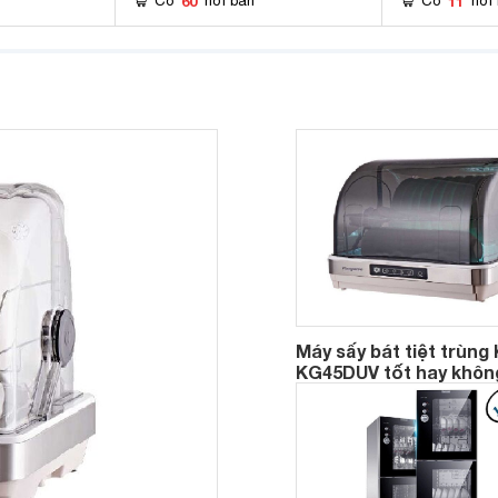
60
11
Có
nơi bán
Có
nơi
Máy sấy bát tiệt trùng
KG45DUV tốt hay khôn