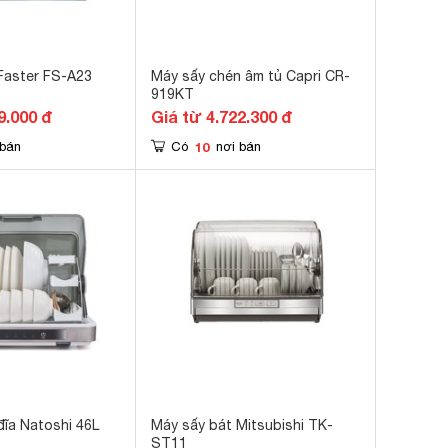
Faster FS-A23
Máy sấy chén âm tủ Capri CR-
919KT
9.000 đ
Giá từ 4.722.300 đ
10
 bán
Có
nơi bán
đĩa Natoshi 46L
Máy sấy bát Mitsubishi TK-
ST11