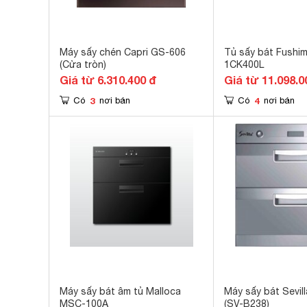
Máy sấy chén Capri GS-606
Tủ sấy bát Fushi
(Cửa tròn)
1CK400L
Giá từ 6.310.400 đ
Giá từ 11.098.0
3
4
Có
nơi bán
Có
nơi bán
Máy sấy bát âm tủ Malloca
Máy sấy bát Sevil
MSC-100A
(SV-B238)