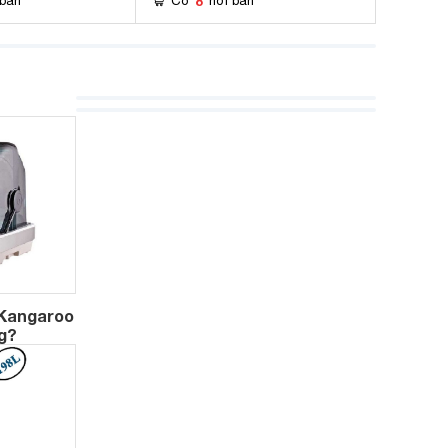
8
 bán
Có
nơi bán
 Kangaroo
g?