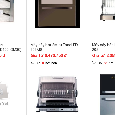
asu
Máy sấy bát âm tủ Fandi FD
Máy sấy bát
D100-OM30)
626MS
202
0 đ
Giá từ 6.470.750 đ
Giá từ 2.05
8
50
Có
nơi bán
Có
nơi