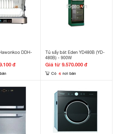
 Hawonkoo DDH-
Tủ sấy bát Eden YD480B (YD-
480B) - 900W
9.100 đ
Giá từ 9.570.000 đ
4
 bán
Có
nơi bán