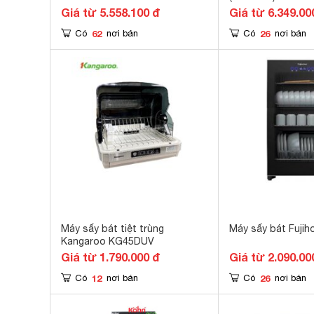
Giá từ 5.558.100 đ
Giá từ 6.349.00
62
26
Có
nơi bán
Có
nơi bán
Máy sấy bát tiệt trùng
Máy sấy bát Fuji
Kangaroo KG45DUV
Giá từ 1.790.000 đ
Giá từ 2.090.00
12
26
Có
nơi bán
Có
nơi bán