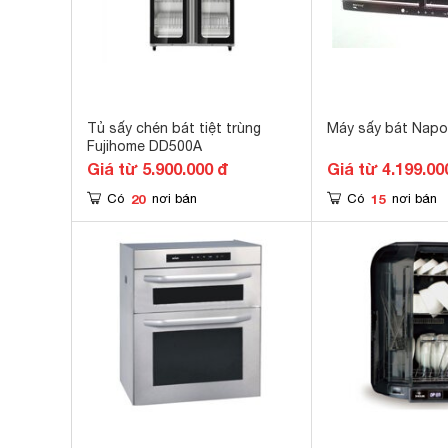
Tủ sấy chén bát tiệt trùng
Máy sấy bát Napo
Fujihome DD500A
Giá từ 5.900.000 đ
Giá từ 4.199.00
20
15
Có
nơi bán
Có
nơi bán