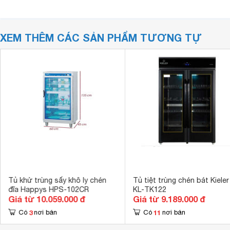
XEM THÊM CÁC SẢN PHẨM TƯƠNG TỰ
Tủ khử trùng sấy khô ly chén
Tủ tiệt trùng chén bát Kieler
đĩa Happys HPS-102CR
KL-TK122
Giá từ 10.059.000 đ
Giá từ 9.189.000 đ
3
11
Có
nơi bán
Có
nơi bán