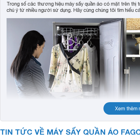
Trong số các thương hiệu máy sấy quần áo có mặt trên thị 
chú ý từ nhiều người sử dụng. Hãy cùng chúng tôi tìm hiểu c
Xem thêm n
TIN TỨC VỀ MÁY SẤY QUẦN ÁO FAG