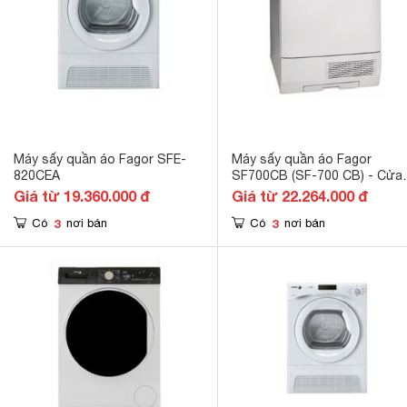
Máy sấy quần áo Fagor SFE-
Máy sấy quần áo Fagor
820CEA
SF700CB (SF-700 CB) - Cửa
trước, 7 Kg
Giá từ 19.360.000 đ
Giá từ 22.264.000 đ
3
3
Có
nơi bán
Có
nơi bán