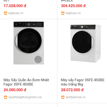
60T
84CELX
17.028.000 đ
304.425.000 đ
beptueu.vn
beptueu.vn
Máy Sấy Quần Áo Bơm Nhiệt
Máy sấy Fagor 3SFE-850BE
Fagor 3SFE-850BE
màu trắng 8kg
24.090.000 đ
28.072.000 đ
sieuthibepthongminh.com
anhbanmai.vn