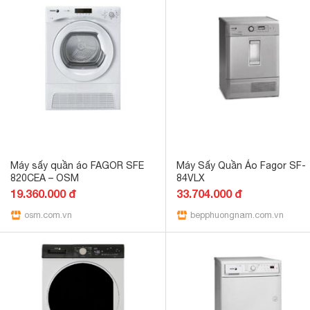
Máy sấy quần áo FAGOR SFE
Máy Sấy Quần Áo Fagor SF-
820CEA – OSM
84VLX
19.360.000 đ
33.704.000 đ
osm.com.vn
bepphuongnam.com.vn