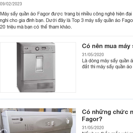
09/02/2023
3. Chất lượng máy sấy quần áo Fagor có tốt không?
Máy sấy quần áo Fagor được trang bị nhiều công nghệ hiện đại 
Với kinh nghiệm hoạt động hàng trăm năm trong lĩnh vực sản 
nghi cho gia đình bạn. Dưới đây là Top 3 máy sấy quần áo Fago
Fagor có được khá nhiều những ưu điểm:
20 triệu mà bạn có thể tham khảo.
- Thiết kế hiện đại
Mang tới cho không gian một thiết bị hiện đại, sang trọng, 
Có nên mua máy 
bất cứ không gian nào, giúp người dùng có được dòng sản ph
cùng việc sử dụng các chất liệu cao cấp, chính vì thế máy sấ
31/05/2020
sử dụng dụng.
Là dòng máy sấy quần á
đắt thì máy sấy quần á
- Về công nghệ sấy quần áo
Máy sấy quần áo Fagor được trang bị các công nghệ sấy quần
điện. Máy sấy quần áo Fagor cũng được trang bị các cảm bi
trình sấy tự động phù hợp. Ngoài ra, người dùng cũng có thể
nhau từ đó bảo vệ quần áo tốt nhất.
Có những chức n
Fagor?
31/05/2020