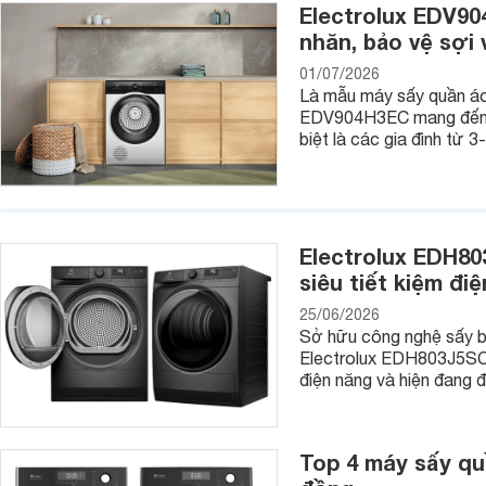
Electrolux EDV90
nhăn, bảo vệ sợi 
Hệ thống Reversing system quay đảo chiều, ,áy sấy sẽ tạo r
hướng, giúp quần áo không nhăn hay cuốn chặt vào nhau. C
01/07/2026
và lấy ra sau khi sấy.
Là mẫu máy sấy quần áo 
EDV904H3EC mang đến t
Chế độ cảm biến độ ẩm điện tử Electronic Humidity Sensor,
biệt là các gia đình từ 
độ ẩm của quần áo để điều chỉnh những chương trình sấy, thờ
áo của bạn.
Nhìn chung, so với các thương hiệu mays ấy quần áo chuyên 
dùng những thiết bị sấy tốt nhất, cao cấp nhất, giúp đáp ứn
Electrolux EDH80
siêu tiết kiệm đi
25/06/2026
Sở hữu công nghệ sấy bơm
Electrolux EDH803J5SC 
điện năng và hiện đang đ
Top 4 máy sấy quầ