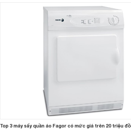
1. Nguồn gốc xuất xứ của máy sấy quần áo Fagor
Lịch sử của Fagor bắt đầu từ năm 1956, nổi tiếng với các dò
đoàn lớn hàng đầu thế giới. Fagor Group - một trong những 
ứng nhu cầu của người tiêu dùng thì Fagor đã thành lập nhà 
Fagor trên thị trường Việt Nam có thể có nguồn gốc xuất xứ
Tuy vậy, với việc được sản xuất trên cùng một quy trình cô
có thể hoàn toàn yên tâm trong quá trình sử dụng.
2. Fagor có những loại máy sấy quần áo nào?
Fagor nổi tiếng với các dòng máy sấy quần áo chuyên dụng
đảo người sử dụng tại châu Âu.
Máy sấy quần áo Fagor có nhiều khối lượng, từ 7kg tới 12k
Top 3 máy sấy quần áo Fagor có mức giá trên 20 triệu đ
được sử dụng trong các xưởng giặt sấy hoặc cho các bệnh v