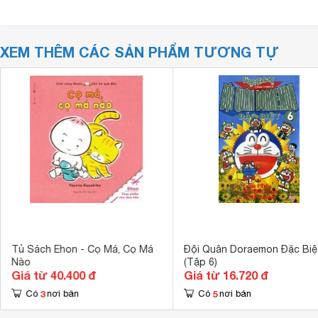
XEM THÊM CÁC SẢN PHẨM TƯƠNG TỰ
Tủ Sách Ehon - Cọ Má, Cọ Má
Đội Quân Doraemon Đặc Biệ
Nào
(Tập 6)
Giá từ 40.400 đ
Giá từ 16.720 đ
3
5
Có
nơi bán
Có
nơi bán