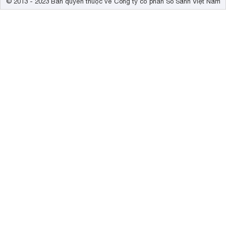
© 2013 - 2023 Bản quyền thuộc về Công ty cổ phần So Sánh Việt Nam