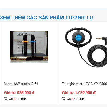
XEM THÊM CÁC SẢN PHẨM TƯƠNG TỰ
Micro AAP audio K-66
Tai nghe micro TOA YP-E50
Giá từ 935.000 đ
Giá từ 1.032.900 đ
5
9
Có
nơi bán
Có
nơi bán