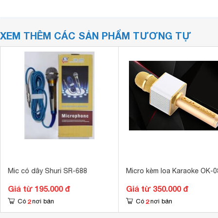
XEM THÊM CÁC SẢN PHẨM TƯƠNG TỰ
Mic có dây Shuri SR-688
Micro kèm loa Karaoke OK-0
Giá từ 195.000 đ
Giá từ 350.000 đ
2
2
Có
nơi bán
Có
nơi bán