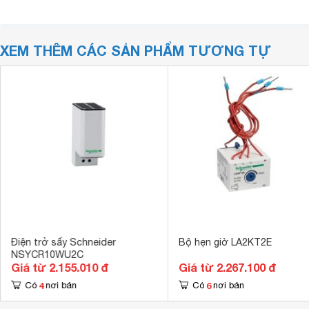
XEM THÊM CÁC SẢN PHẨM TƯƠNG TỰ
Điện trở sấy Schneider
Bộ hẹn giờ LA2KT2E
NSYCR10WU2C
Giá từ 2.155.010 đ
Giá từ 2.267.100 đ
4
6
Có
nơi bán
Có
nơi bán