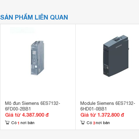
SẢN PHẨM LIÊN QUAN
Mô đun Siemens 6ES7132-
Module Siemens 6ES7132-
6FD00-2BB1
6HD01-0BB1
Giá từ 4.387.900 đ
Giá từ 1.372.800 đ
1
3
Có
nơi bán
Có
nơi bán