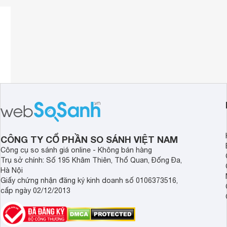
Không để sản phẩm bị ẩm hoặc tiếp xúc với các chất hóa 
Để sản phẩm ở nơi khô ráo và thoáng mát.
Kết luận
Với chất lượng cao, độ bền và độ chính xác trong quá trình 
các chuyên gia cơ khí và thợ sửa chữa.
CÔNG TY CỔ PHẦN SO SÁNH VIỆT NAM
Công cụ so sánh giá online - Không bán hàng
Trụ sở chính: Số 195 Khâm Thiên, Thổ Quan, Đống Đa,
Hà Nội
Giấy chứng nhận đăng ký kinh doanh số 0106373516,
cấp ngày 02/12/2013