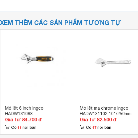
XEM THÊM CÁC SẢN PHẨM TƯƠNG TỰ
Mỏ lết 6 inch Ingco
Mỏ lết mạ chrome Ingco
HADW131068
HADW131102 10"/250mm
Giá từ 84.700 đ
Giá từ 82.500 đ
11
17
Có
nơi bán
Có
nơi bán