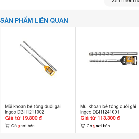
Xem thêm nộ
SẢN PHẨM LIÊN QUAN
Mũi khoan bê tông đuôi gài
Mũi khoan bê tông đuôi gài
Ingco DBH1211002
Ingco DBH1241001
Giá từ 19.800 đ
Giá từ 113.300 đ
Mũi khoan bê tông đuôi gài 18x210mm INGCO DBH1211801 đư
8
3
máy khoan
khác nhau. Sản phẩm được làm từ kim loại cao 
Có
nơi bán
Có
nơi bán
tác động ngoại lực. Mũi khoan bê tông đuôi gài 18x210
nhất là khi khoan lỗ để luồn dây lắp đặt, sửa chữa đường 