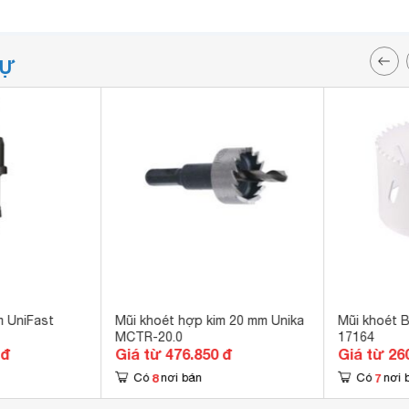
TỰ
m UniFast
Mũi khoét hợp kim 20 mm Unika
Mũi khoét 
MCTR-20.0
17164
 đ
Giá từ 476.850 đ
Giá từ 26
8
7
Có
nơi bán
Có
nơi 