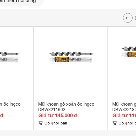
m thêm nội dung
n ốc Ingco
Mũi khoan gỗ xoắn ốc Ingco
Mũi khoan 
DBW3211602
DBW32218
 đ
Giá từ 145.000 đ
Giá từ 11
4
4
Có
nơi bán
Có
nơi 