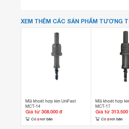
XEM THÊM CÁC SẢN PHẨM TƯƠNG 
621713-6
Mũi khoét hợp kim UniFast
Mũi khoét hợp ki
MCT-14
MCT-17
Giá từ 308.000 đ
Giá từ 313.500
9
8
Có
nơi bán
Có
nơi bán