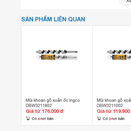
Xe
SẢN PHẨM LIÊN QUAN
ngco
Mũi khoan gỗ xoắn ốc Ingco
Mũi khoan gỗ xoắ
DBW3211802
DBW3211002
Giá từ 176.000 đ
Giá từ 119.900
4
3
Có
nơi bán
Có
nơi bán