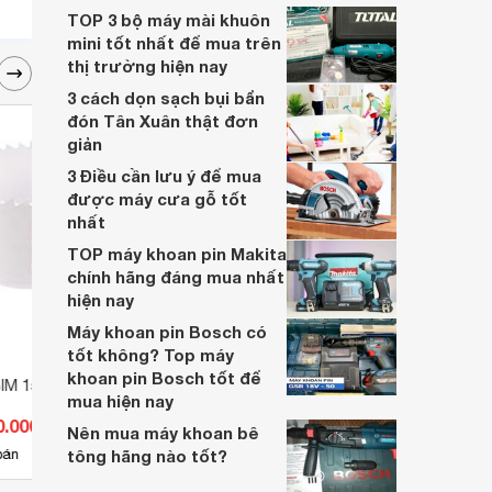
khoăn không biết chọn lựa model nào?
TOP 3 bộ máy mài khuôn
Vậy, có thể tham khảo top sản phẩm dưới
mini tốt nhất để mua trên
đây.
thị trường hiện nay
3 cách dọn sạch bụi bẩn
đón Tân Xuân thật đơn
giản
3 Điều cần lưu ý để mua
được máy cưa gỗ tốt
nhất
TOP máy khoan pin Makita
chính hãng đáng mua nhất
hiện nay
Máy khoan pin Bosch có
tốt không? Top máy
khoan pin Bosch tốt để
BIM 152mm Makita D-
Mũi khoan bê tông chuôi gài
Mũi k
mua hiện nay
SDS Plus Makita D-17572,
Makit
0.000 đ
Giá từ 302.500 đ
Giá 
30x460mm
Nên mua máy khoan bê
9
bán
tông hãng nào tốt?
Có
nơi bán
Có