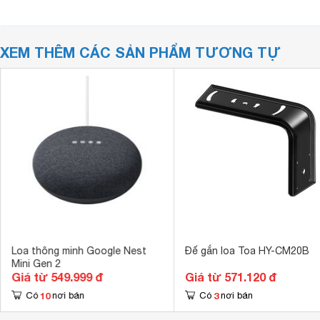
XEM THÊM CÁC SẢN PHẨM TƯƠNG TỰ
Loa thông minh Google Nest
Đế gắn loa Toa HY-CM20B
Mini Gen 2
Giá từ 549.999 đ
Giá từ 571.120 đ
10
3
Có
nơi bán
Có
nơi bán