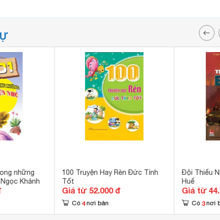
TỰ
trong những
100 Truyện Hay Rèn Đức Tính
Đội Thiếu N
 Ngọc Khánh
Tốt
Huế
đ
Giá từ 52.000 đ
Giá từ 44
4
3
Có
nơi bán
Có
nơi 