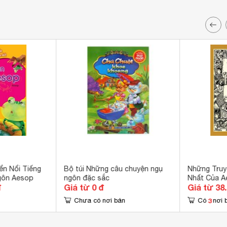
ển Nổi Tiếng
Bộ túi Những câu chuyện ngụ
Những Truy
gôn Aesop
ngôn đặc sắc
Nhất Của A
đ
Giá từ 0 đ
Giá từ 38
3
Chưa có nơi bán
Có
nơi 