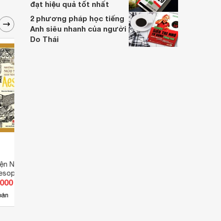
đạt hiệu quả tốt nhất
2 phương pháp học tiếng
Anh siêu nhanh của người
Do Thái
ện Ngụ Ngôn Hay
Những câu chuyện ngụ ngôn
Nhữn
esop
hay nhất - Ba con rận
Hay N
.000 đ
Giá từ 0 đ
Giá 
bán
Chưa có nơi bán
Ch