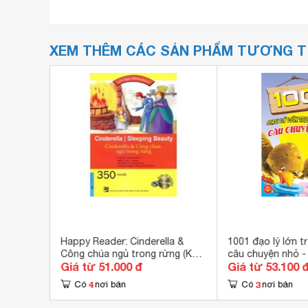
XEM THÊM CÁC SẢN PHẨM TƯƠNG 
ỗi tuần
Happy Reader: Cinderella &
1001 đạo lý lớn 
Công chúa ngủ trong rừng (Kèm
câu chuyện nhỏ -
Giá từ 51.000 đ
Giá từ 53.100 
CD) - Nhiều Tác Giả
4
3
Có
nơi bán
Có
nơi bán