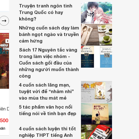
Truyện tranh ngôn tình
Trung Quốc có hay
không?
Những cuốn sách dạy làm
bánh ngọt ngào và truyền
cảm hứng
Sách 17 Nguyên tắc vàng
trong làm việc nhóm -
Cuốn sách gối đầu của
những người muốn thành
công
4 cuốn sách lãng mạn,
tuyệt vời để “nhâm nhi”
vào mùa thu mát mẻ
5 tác phẩm văn học nổi
iên Du Kích Thành
Thần thoại Hy Lạp - Tập 7 - Số
365 t
tiếng nói về tình bạn đẹp
phận và những bi kịch
.500 đ
Giá từ 50.400 đ
Giá 
4 cuốn sách luyện thi tốt
4
bán
Có
nơi bán
Có
nghiệp THPT tiếng Anh