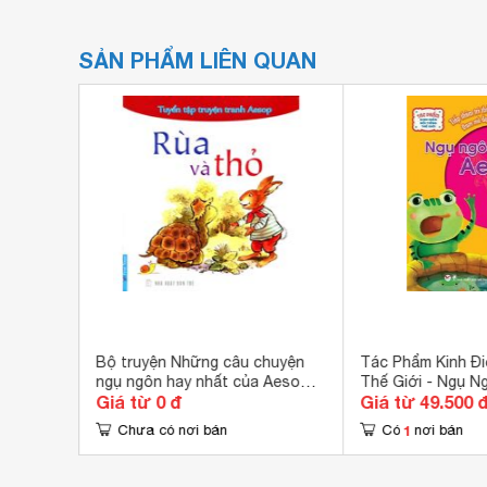
SẢN PHẨM LIÊN QUAN
bé chăn
Bộ truyện Những câu chuyện
Tác Phẩm Kinh Đi
ngụ ngôn hay nhất của Aesop -
Thế Giới - Ngụ N
Giá từ 0 đ
Giá từ 49.500 
Aesop
1
Chưa có nơi bán
Có
nơi bán