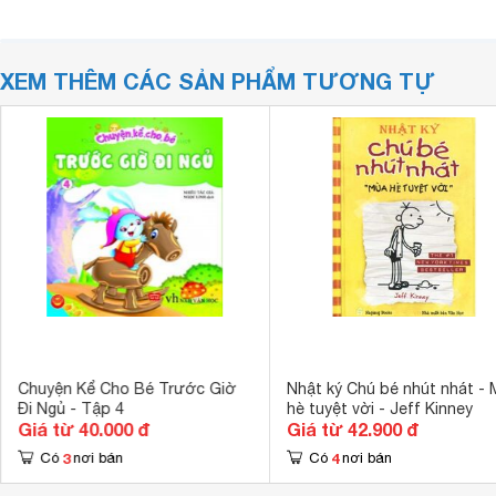
XEM THÊM CÁC SẢN PHẨM TƯƠNG TỰ
Chuyện Kể Cho Bé Trước Giờ
Nhật ký Chú bé nhút nhát -
Đi Ngủ - Tập 4
hè tuyệt vời - Jeff Kinney
Giá từ 40.000 đ
Giá từ 42.900 đ
3
4
Có
nơi bán
Có
nơi bán