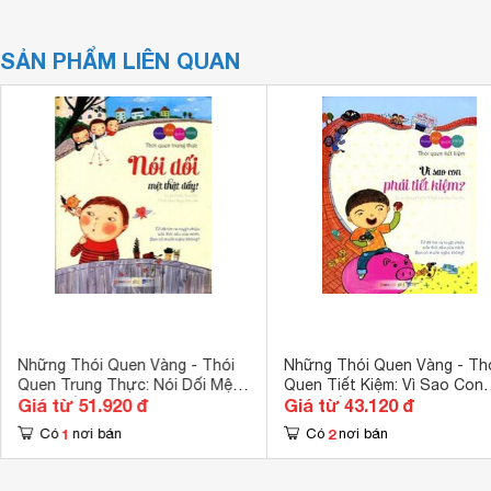
SẢN PHẨM LIÊN QUAN
Những Thói Quen Vàng - Thói
Những Thói Quen Vàng - Th
Quen Trung Thực: Nói Dối Mệt
Quen Tiết Kiệm: Vì Sao Con
Giá từ 51.920 đ
Giá từ 43.120 đ
Thật Đấy!
Phải Tiết Kiệm
1
2
Có
nơi bán
Có
nơi bán